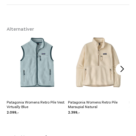
Leverandør
Patagonia
Størrelse
XS
,
S
,
M
,
L
,
XL
,
2XL
Alternativer
Patagonia Womens Retro Pile Vest
Patagonia Womens Retro Pile
Pat
Virtually Blue
Marsupial Natural
Sti
2.099,-
2.399,-
2.0