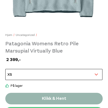
Swix Racex Classic Long Sleeve Jr Dark Navy/Bright White
Swix
450,-
450
Hjem
Uncategorized
Patagonia Womens Retro Pile
Marsupial Virtually Blue
2 399
,-
På lager
Klikk & Hent