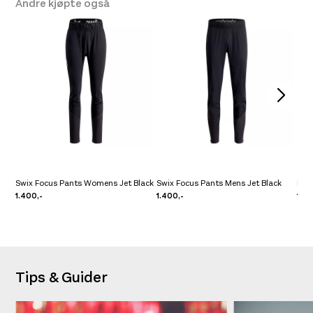
Andre kjøpte også
Swix Focus Pants Womens Jet Black
Swix Focus Pants Mens Jet Black
Pre
1.400,-
1.400,-
1.39
Tips & Guider