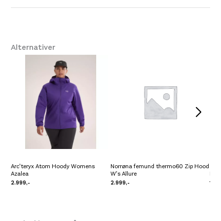
Leverandør
Patagonia
Størrelse
XS
,
S
,
M
,
L
,
XL
Alternativer
Arc'teryx Atom Hoody Womens
Norrøna femund thermo60 Zip Hood
Azalea
W's Allure
Pre
2.999,-
2.999,-
1.39