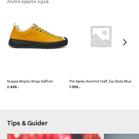
Andre kjøpte også
Pre 
Scarpa Mojito Wrap Saffron
Pre Après Summit Half Zip Slate Blue
Clo
2.499,-
1.399,-
799,
Tips & Guider