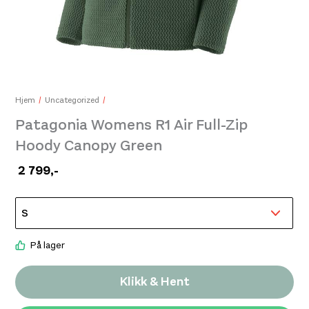
Pata
599
Patagonia Terravia Mini Hip Pack Quiet Violet
649,-
Hjem
Uncategorized
Patagonia Womens R1 Air Full-Zip
Hoody Canopy Green
2 799
,-
På lager
Klikk & Hent