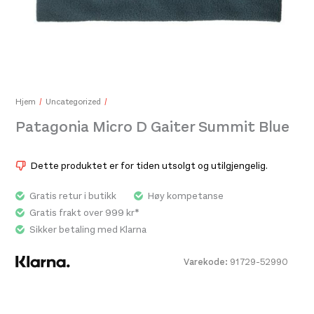
Pata
599
Patagonia Terravia Mini Hip Pack Quiet Violet
649,-
Hjem
Uncategorized
Patagonia Micro D Gaiter Summit Blue
Dette produktet er for tiden utsolgt og utilgjengelig.
Gratis retur i butikk
Høy kompetanse
Gratis frakt over 999 kr*
Sikker betaling med Klarna
Varekode:
91729-52990