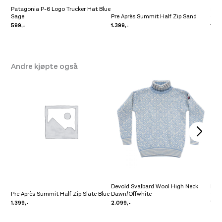
Patagonia P-6 Logo Trucker Hat Blue
Sal
Sage
Pre Après Summit Half Zip Sand
Gris
599,-
1.399,-
1.20
Andre kjøpte også
Devold Svalbard Wool High Neck
Pre 
Pre Après Summit Half Zip Slate Blue
Dawn/Offwhite
Clo
1.399,-
2.099,-
799,