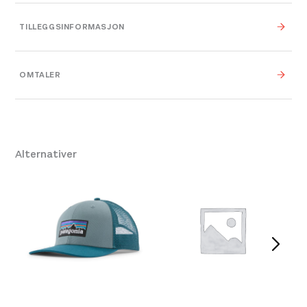
TILLEGGSINFORMASJON
Farge
Smtb Summit Blue
OMTALER
Leverandør
Patagonia
Størrelse
ADULT
Alternativer