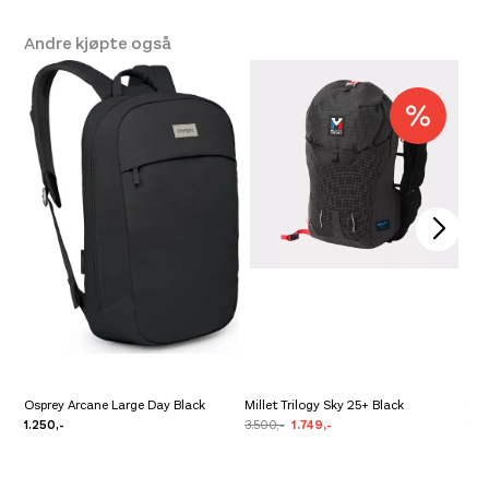
Platou Molde
Ikke på lager
Andre kjøpte også
Se butikkinformasjon
Osprey Arcane Large Day Black
Millet Trilogy Sky 25+ Black
Ospr
1.250,-
3.500,-
1.749,-
2.10