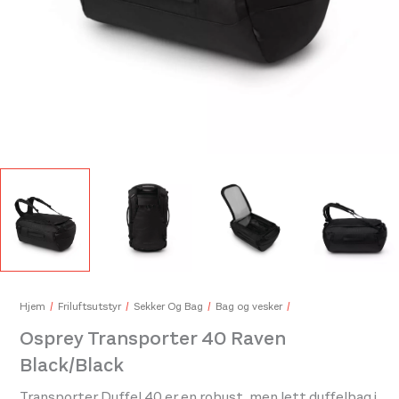
Osprey Dyna LT Cascade Blue/Silver Lining
Osp
850,-
175,
Hjem
Friluftsutstyr
Sekker Og Bag
Bag og vesker
Osprey Transporter 40 Raven
Black/Black
Transporter Duffel 40 er en robust, men lett duffelbag i