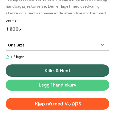
håndbagasjestørrelse. Den er laget med usedvanlig
sterke og svært vannavvisende utvendige stoffer med
NanoTough™-teknologi, som består av 100 %
Les mer
resirkulert nylon med høy fasthet. Med kraftige
1 600
,-
komponenter og gripehåndtak er denne duffelbagen
komfortabel å bære, og den har polstrede
skulderremmer som kan pakkes bort. Dekket, som
alltid, av All Mighty Guarantee™.
På lager
Klikk & Hent
Legg i handlekurv