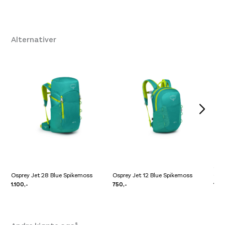
Størrelse
One Size
,
OS
Alternativer
Ospr
Osprey Jet 28 Blue Spikemoss
Osprey Jet 12 Blue Spikemoss
Gree
1.100,-
750,-
1.45