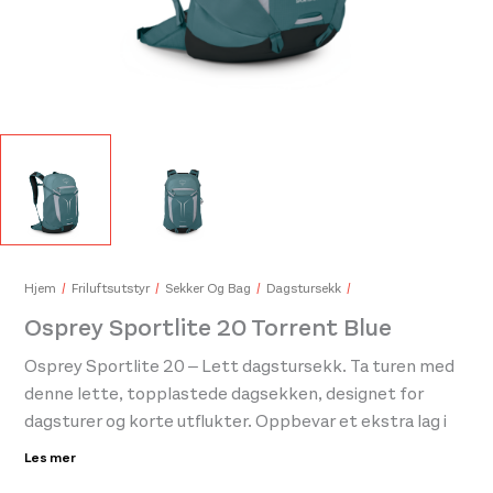
Osprey Dyna LT Cascade Blue/Silver Lining
Ospr
850,-
420
Hjem
Friluftsutstyr
Sekker Og Bag
Dagstursekk
Osprey Sportlite 20 Torrent Blue
Osprey Sportlite 20 – Lett dagstursekk. Ta turen med
denne lette, topplastede dagsekken, designet for
dagsturer og korte utflukter. Oppbevar et ekstra lag i
den fremre shove-it-lommen, og nyt komfortabel
Les mer
bevegelse takket være AirScape™-ryggpanel,