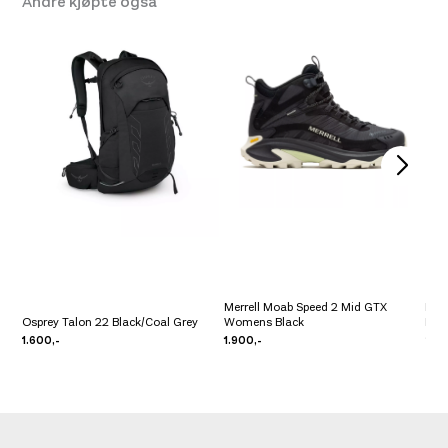
Andre kjøpte også
Merrell Moab Speed 2 Mid GTX
Mer
Osprey Talon 22 Black/Coal Grey
Womens Black
Bla
1.600,-
1.900,-
2.4