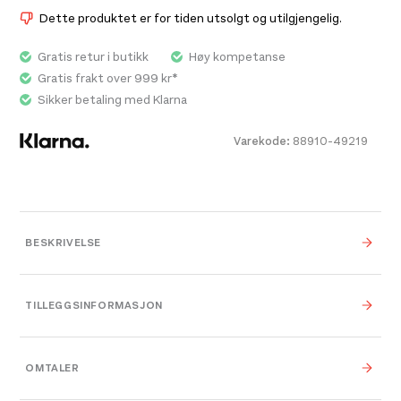
polstrede hoftevinger og brystbelte med fløyte.
Dette produktet er for tiden utsolgt og utilgjengelig.
Sekken er laget av slitesterkt, 100 % resirkulert
havbasert nylon ripstop, og har en intern lomme for
Gratis retur i butikk
Høy kompetanse
drikkesystem (reservoar selges separat).
Gratis frakt over 999 kr*
Sikker betaling med Klarna
Bred, dobbel glidelåspanel tilgang til
Varekode:
88910-49219
hovedrommet
Fremre shove-it-lomme for å gjemme et
kleslag eller andre hurtigtilgjengelige
gjenstander
BESKRIVELSE
Webbing hoftebelte med polstrede
hoftevinger hjelper til med å bære
TILLEGGSINFORMASJON
belastningen
Farge
Torrent Blue
OMTALER
Leverandør
Osprey