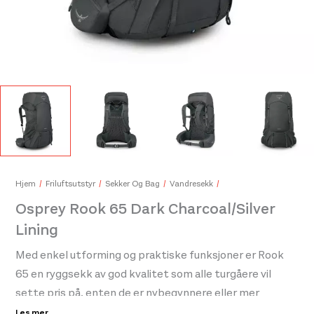
Ice
279,
Hjem
Friluftsutstyr
Sekker Og Bag
Vandresekk
Osprey Rook 65 Dark Charcoal/Silver
Aclima Trekking Socks Jet Black
Lining
300,-
Med enkel utforming og praktiske funksjoner er Rook
65 en ryggsekk av god kvalitet som alle turgåere vil
sette pris på, enten de er nybegynnere eller mer
erfarne. En ny sprøytestøpt låseregulering lar deg
Les mer