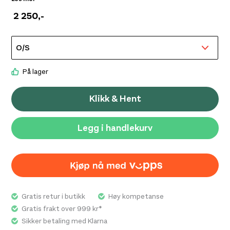
justere rygglengden trinnvis, slik at du enkelt kan oppnå
2 250
,-
riktig passform. Et integrert regntrekk gir beskyttelse
når uværsskyene truer. Rook 65 er et sertifisert
bluesign®-produkt.
På lager
Klikk & Hent
Legg i handlekurv
Gratis retur i butikk
Høy kompetanse
Gratis frakt over 999 kr*
Sikker betaling med Klarna