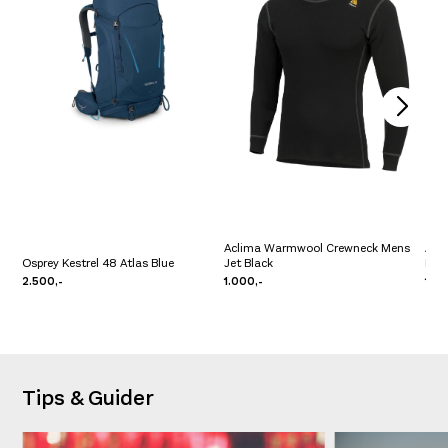
Aclima Warmwool Crewneck Mens
Acl
Osprey Kestrel 48 Atlas Blue
Jet Black
Nore
2.500,-
1.000,-
1.30
Tips & Guider