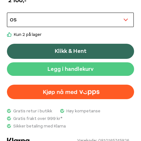
2 100
,-
bedre sideglidelåser som glir lett, en utvendig lomme
for toalettsaker og en laptoplomme som gjør
reiseopplevelsen mindre anstrengende. Med et format
som oppfyller de fleste flyselskapers krav til
håndbagasje.
Kun 2 på lager
Klikk & Hent
Legg i handlekurv
Gratis retur i butikk
Høy kompetanse
Gratis frakt over 999 kr*
Sikker betaling med Klarna
Varekode:
0810165745926