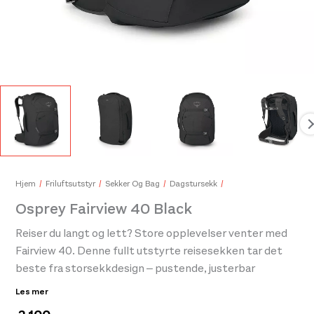
Exped Flex Sit Pad Flex
160,-
Hjem
Friluftsutstyr
Sekker Og Bag
Dagstursekk
Osprey Fairview 40 Black
Mon
Reiser du langt og lett? Store opplevelser venter med
549
Fairview 40. Denne fullt utstyrte reisesekken tar det
beste fra storsekkdesign – pustende, justerbar
konstruksjon for kvinner og LightWire-ramme som
Les mer
løfter lasten – og legger til praktiske elementer som