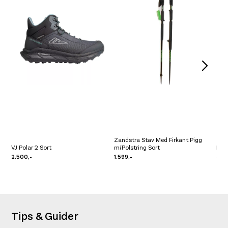
Zandstra Stav Med Firkant Pigg
VJ Polar 2 Sort
m/Polstring Sort
Ross
2.500,-
1.599,-
3.70
Tips & Guider