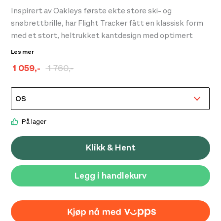
Inspirert av Oakleys første ekte store ski- og
snøbrettbrille, har Flight Tracker fått en klassisk form
med et stort, heltrukket kantdesign med optimert
synsfelt i alle retninger.
Les mer
Rammedesignet holder en lav profil og gir sømløs
Swi
1 059
,-
1 760
,-
170,
hjelmintegrasjon.
Opprinnelig
Nåværende
pris
pris
var:
er:
kr 1
kr 1
På lager
760,-.
059,-.
Klikk & Hent
Legg i handlekurv
Vauhti Speed OY Polishing Cloth 20m White
129,-