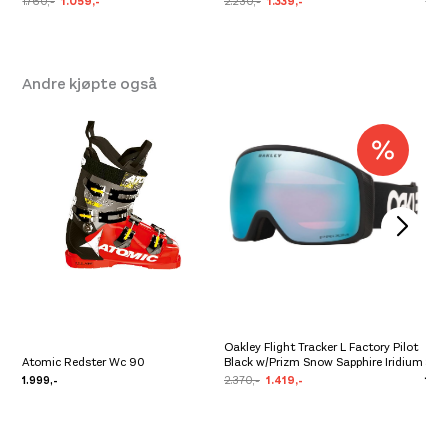
1.760,-
1.059,-
2.230,-
1.339,-
2.23
Se butikkinformasjon
Størrelse: OS
OS
Få igjen på lager
Andre kjøpte også
Oakley Flight Tracker L Factory Pilot
Atomic Redster Wc 90
Black w/Prizm Snow Sapphire Iridium
Swix
1.999,-
2.370,-
1.419,-
1.00