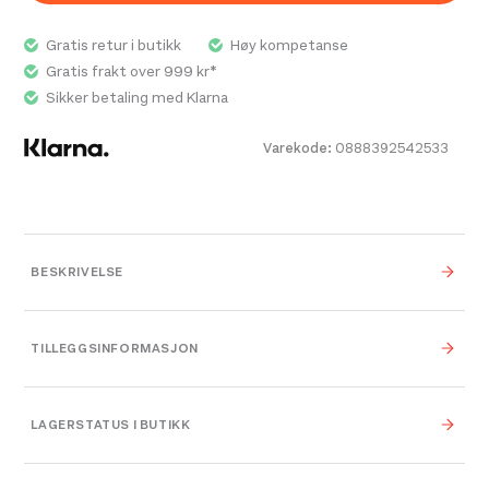
Gratis retur i butikk
Høy kompetanse
Gratis frakt over 999 kr*
Sikker betaling med Klarna
Varekode:
0888392542533
BESKRIVELSE
Komfort hele dagen med fukttransporterende
TILLEGGSINFORMASJON
polar fleece-foring.
Bred og justerbar stropp med silikonfôr for en
Vekt
0,000 kg
sikrere passform.
LAGERSTATUS I BUTIKK
Kompatible med de fleste reseptbelagte briller.
0,000 × 0,000 × 0,000
Dimensjoner
cm