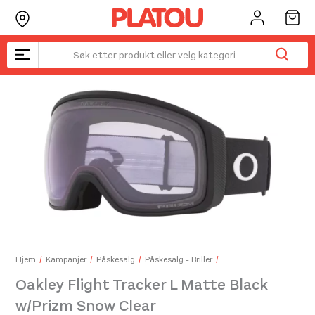
Hopp
rett
til
innholdet
Kanskje liker du også...
☓
Hjem
Kampanjer
Påskesalg
Påskesalg - Briller
Oakley Flight Tracker L Matte Black
w/Prizm Snow Clear