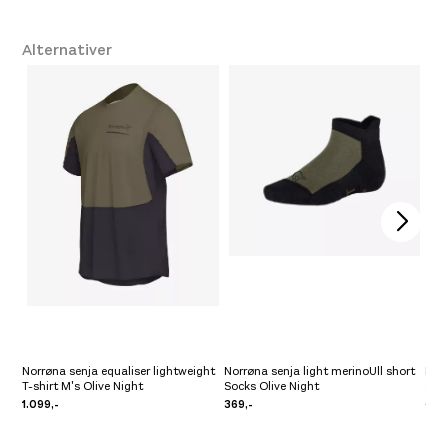
Leverandør
Norrøna
Platou Fjøsanger
På lager
Alternativer
Farge
3301 Olive Night
Se butikkinformasjon
Størrelse: L
L
Få igjen på lager
/
Ikke på lager
Platou Madla
Ikke på lager
Se butikkinformasjon
Platou Ålesund
Ikke på lager
Se butikkinformasjon
Norrøna senja equaliser lightweight
Norrøna senja light merinoUll short
Nor
T-shirt M's Olive Night
Socks Olive Night
Cavi
1.099,-
369,-
3.99