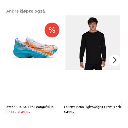
Andre kjøpte også
Nor
Xtep 160X 6.0 Pro Orange/Blue
LeBent Mens Lightweight Crew Black
M's 
3.799,-
2.499,-
1.499,-
4.4