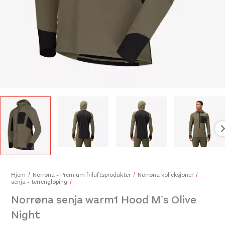
Swix BPL 80 Base Protection Liquid 80ml
180,-
Rott
450
Hjem
Norrøna - Premium friluftsprodukter
Norrøna kolleksjoner
senja - terrengløping
Norrøna senja warm1 Hood M’s Olive
Night