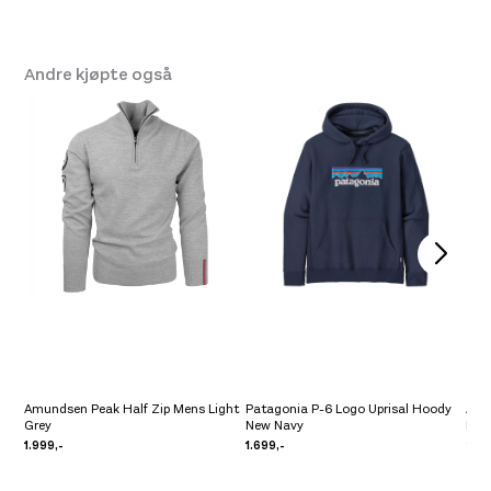
Platou Molde
Ikke på lager
Se butikkinformasjon
Andre kjøpte også
Amundsen Peak Half Zip Mens Light
Patagonia P-6 Logo Uprisal Hoody
Acl
Grey
New Navy
Bla
1.999,-
1.699,-
2.3