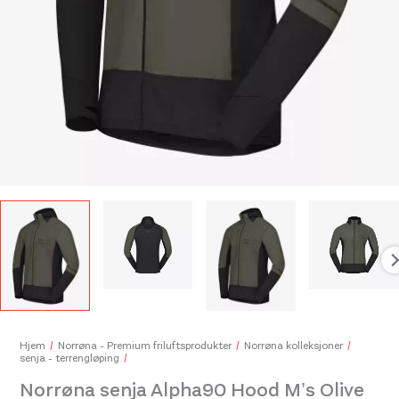
Came
299,
Hjem
Norrøna - Premium friluftsprodukter
Norrøna kolleksjoner
senja - terrengløping
Norrøna senja Alpha90 Hood M’s Olive