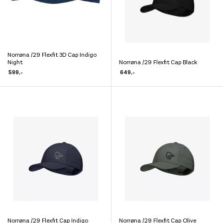
på
på
produktsiden
produktsiden
Norrøna /29 Flexfit 3D Cap Indigo
Dette
Night
Norrøna /29 Flexfit Cap Black
Dette
produktet
599
,-
649
,-
produktet
har
har
flere
flere
varianter.
varianter.
Alternativene
Alternativene
kan
kan
velges
velges
på
på
produktsiden
produktsiden
Norrøna /29 Flexfit Cap Indigo
Norrøna /29 Flexfit Cap Olive