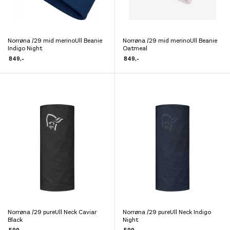
Norrøna /29 mid merinoUll Beanie
Norrøna /29 mid merinoUll Beanie
Dette
Dette
Indigo Night
Oatmeal
produktet
produktet
849
,-
849
,-
har
har
flere
flere
varianter.
varianter.
Alternativene
Alternativene
kan
kan
velges
velges
på
på
produktsiden
produktsiden
Norrøna /29 pureUll Neck Caviar
Norrøna /29 pureUll Neck Indigo
Dette
Dette
Black
Night
produktet
produktet