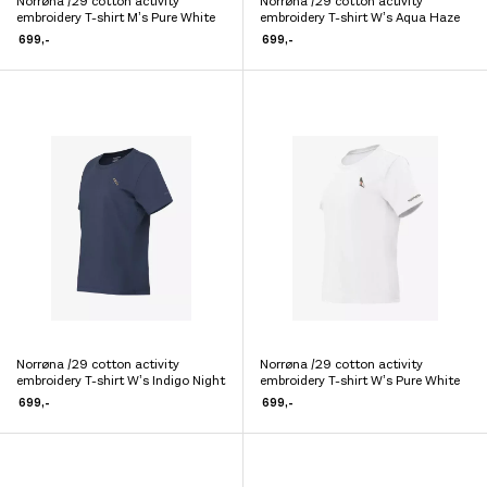
Norrøna /29 cotton activity
Norrøna /29 cotton activity
Dette
Dette
embroidery T-shirt M’s Pure White
embroidery T-shirt W’s Aqua Haze
produktet
produktet
699
,-
699
,-
har
har
flere
flere
varianter.
varianter.
Alternativene
Alternativene
kan
kan
velges
velges
på
på
produktsiden
produktsiden
Norrøna /29 cotton activity
Norrøna /29 cotton activity
Dette
Dette
embroidery T-shirt W’s Indigo Night
embroidery T-shirt W’s Pure White
produktet
produktet
699
,-
699
,-
har
har
flere
flere