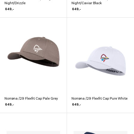
Dette
Dette
Night/Drizzle
Night/Caviar Black
produktet
produktet
649
,-
649
,-
har
har
flere
flere
varianter.
varianter.
Alternativene
Alternativene
kan
kan
velges
velges
på
på
produktsiden
produktsiden
Norrøna /29 Flexfit Cap Pale Grey
Norrøna /29 Flexfit Cap Pure White
Dette
Dette
649
,-
649
,-
produktet
produktet
har
har
flere
flere
varianter.
varianter.