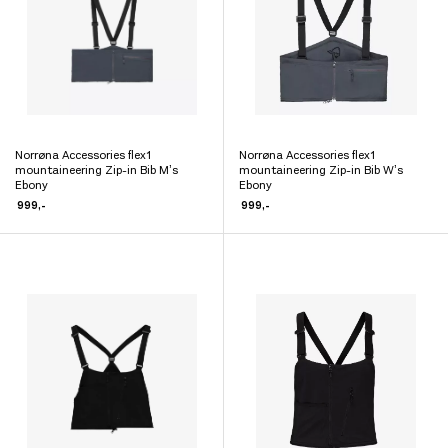
velges
velges
på
på
produktsiden
produktsiden
Norrøna Accessories flex1
Norrøna Accessories flex1
Dette
Dette
mountaineering Zip-in Bib M’s
mountaineering Zip-in Bib W’s
produktet
Ebony
produktet
Ebony
999
,-
999
,-
har
har
flere
flere
varianter.
varianter.
Alternativene
Alternativene
kan
kan
velges
velges
på
på
produktsiden
produktsiden