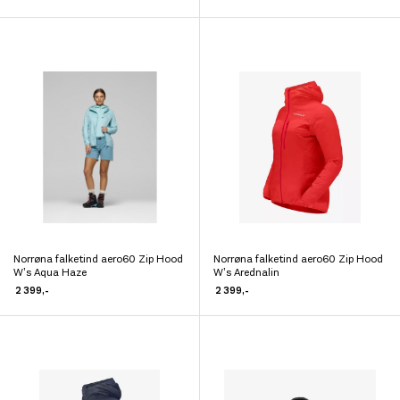
har
har
flere
flere
varianter.
varianter.
Alternativene
Alternativene
kan
kan
velges
velges
på
på
produktsiden
produktsiden
Norrøna falketind aero60 Zip Hood
Norrøna falketind aero60 Zip Hood
Dette
Dette
W’s Aqua Haze
W’s Arednalin
produktet
produktet
2 399
,-
2 399
,-
har
har
flere
flere
varianter.
varianter.
Alternativene
Alternativene