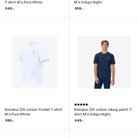
T-shirt W’s Pure White
M’s Indigo Night
produktet
produktet
649
,-
999
,-
har
har
flere
flere
varianter.
varianter.
Alternativene
Alternativene
kan
kan
velges
velges
på
på
produktsiden
produktsiden
Dette
Karakter:
5.0 av 5 mulige
Norrøna /29 cotton Pocket T-shirt
Norrøna /29 cotton viking patch T-
Dette
produktet
M’s Pure White
shirt M’s Indigo Night
produktet
har
999
,-
649
,-
har
flere
flere
varianter.