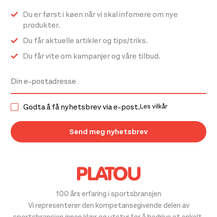
Du er først i køen når vi skal infomere om nye
produkter.
Du får aktuelle artikler og tips/triks.
Du får vite om kampanjer og våre tilbud.
Godta å få nyhetsbrev via e-post.
Les vilkår
100 års erfaring i sportsbransjen
Vi representerer den kompetansegivende delen av
sportsbransjen innen klær og utstyr for å bedrive et enkelt,