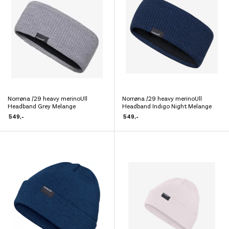
Alternativene
Alternativene
kan
kan
velges
velges
på
på
produktsiden
produktsiden
Norrøna /29 heavy merinoUll
Norrøna /29 heavy merinoUll
Dette
Dette
Headband Grey Melange
Headband Indigo Night Melange
produktet
produktet
549
,-
549
,-
har
har
flere
flere
varianter.
varianter.
Alternativene
Alternativene
kan
kan
velges
velges
på
på
produktsiden
produktsiden