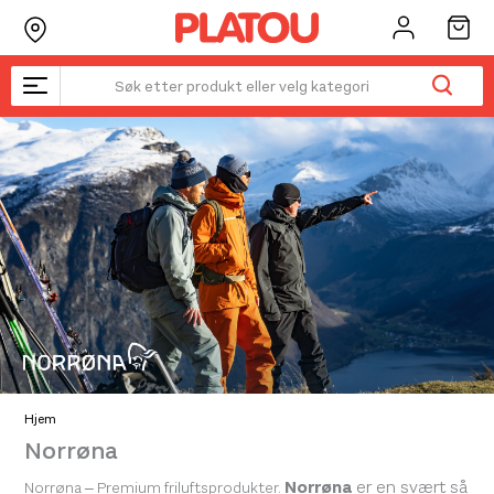
Hopp
rett
til
innholdet
Hjem
Norrøna
Norrøna
er en svært så
Norrøna – Premium friluftsprodukter.