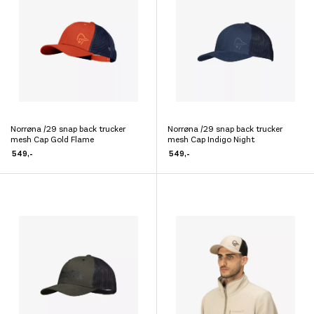
kan
kan
velges
velges
på
på
produktsiden
produktsiden
Norrøna /29 snap back trucker
Norrøna /29 snap back trucker
Dette
Dette
mesh Cap Gold Flame
mesh Cap Indigo Night
produktet
produktet
549
,-
549
,-
har
har
flere
flere
varianter.
varianter.
Alternativene
Alternativene
kan
kan
velges
velges
på
på
produktsiden
produktsiden