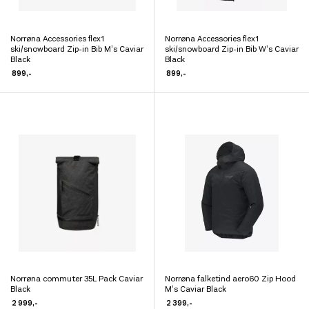
Norrøna Accessories flex1
Norrøna Accessories flex1
Dette
Dette
ski/snowboard Zip-in Bib M’s Caviar
ski/snowboard Zip-in Bib W’s Caviar
produktet
Black
produktet
Black
899
,-
899
,-
har
har
flere
flere
varianter.
varianter.
Alternativene
Alternativene
kan
kan
velges
velges
på
på
produktsiden
produktsiden
Norrøna commuter 35L Pack Caviar
Norrøna falketind aero60 Zip Hood
Dette
Dette
Black
M’s Caviar Black
produktet
produktet
2 999
,-
2 399
,-