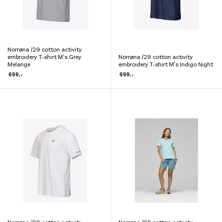
kvalitet, bærekraft og funksjonalitet i alle sine produkter.
Norrøna /29 cotton activity
Dette
embroidery T-shirt M’s Grey
Norrøna /29 cotton activity
Dette
produktet
Melange
embroidery T-shirt M’s Indigo Night
produktet
699
,-
699
,-
har
har
flere
flere
varianter.
varianter.
Alternativene
Alternativene
kan
kan
velges
velges
på
på
produktsiden
produktsiden