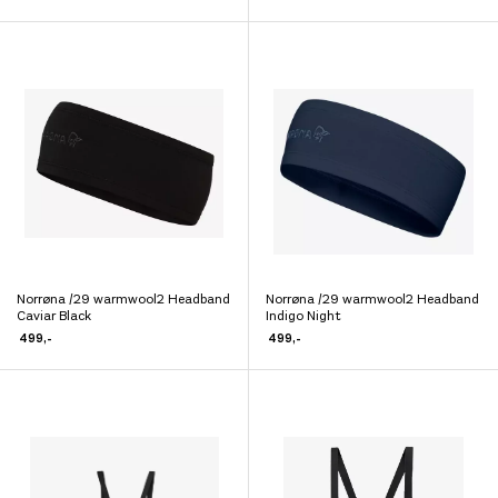
har
har
flere
flere
varianter.
varianter.
Alternativene
Alternativene
kan
kan
velges
velges
på
på
produktsiden
produktsiden
Norrøna /29 warmwool2 Headband
Norrøna /29 warmwool2 Headband
Dette
Dette
Caviar Black
Indigo Night
produktet
produktet
499
,-
499
,-
har
har
flere
flere
varianter.
varianter.
Alternativene
Alternativene
kan
kan