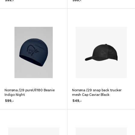
599
,-
599
,-
har
har
flere
flere
varianter.
varianter.
Alternativene
Alternativene
kan
kan
velges
velges
på
på
produktsiden
produktsiden
Norrøna /29 pureUll180 Beanie
Norrøna /29 snap back trucker
Dette
Dette
Indigo Night
mesh Cap Caviar Black
produktet
produktet
599
,-
549
,-
har
har
flere
flere
varianter.
varianter.
Alternativene
Alternativene