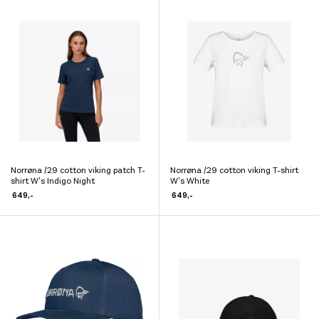
varianter.
Alternativene
Alternativene
kan
kan
velges
velges
på
på
produktsiden
produktsiden
Norrøna /29 cotton viking patch T-
Norrøna /29 cotton viking T-shirt
Dette
Dette
shirt W’s Indigo Night
W’s White
produktet
produktet
649
,-
649
,-
har
har
flere
flere
varianter.
varianter.
Alternativene
Alternativene
kan
kan
velges
velges