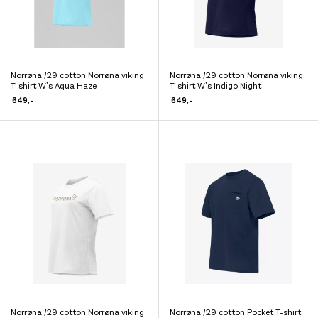
produktsiden
produktsiden
Norrøna /29 cotton Norrøna viking
Norrøna /29 cotton Norrøna viking
Dette
Dette
T-shirt W’s Aqua Haze
T-shirt W’s Indigo Night
produktet
produktet
649
,-
649
,-
har
har
flere
flere
varianter.
varianter.
Alternativene
Alternativene
kan
kan
velges
velges
på
på
produktsiden
produktsiden
Norrøna /29 cotton Norrøna viking
Norrøna /29 cotton Pocket T-shirt
Dette
Dette