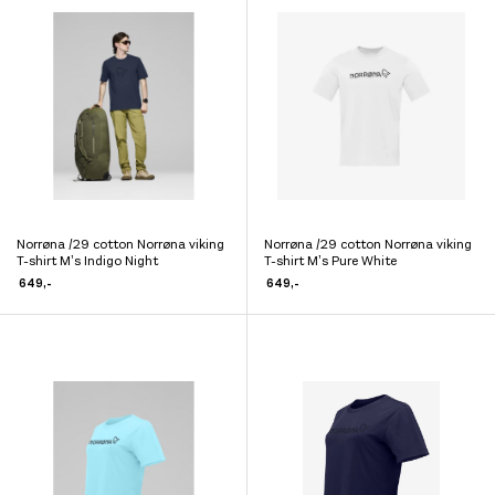
varianter.
varianter.
Alternativene
Alternativene
kan
kan
velges
velges
på
på
produktsiden
produktsiden
Norrøna /29 cotton Norrøna viking
Norrøna /29 cotton Norrøna viking
Dette
Dette
T-shirt M’s Indigo Night
T-shirt M’s Pure White
produktet
produktet
649
,-
649
,-
har
har
flere
flere
varianter.
varianter.
Alternativene
Alternativene
kan
kan
velges
velges
på
på