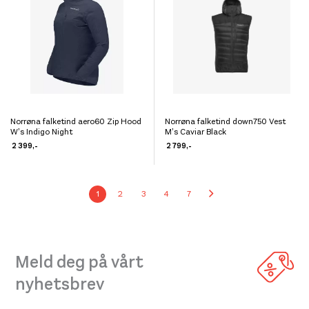
kan
kan
velges
velges
på
på
produktsiden
produktsiden
Norrøna falketind aero60 Zip Hood
Norrøna falketind down750 Vest
Dette
Dette
W’s Indigo Night
M’s Caviar Black
produktet
produktet
2 399
,-
2 799
,-
har
har
flere
flere
1
2
3
4
7
varianter.
varianter.
Alternativene
Alternativene
kan
kan
velges
velges
Meld deg på vårt
på
på
nyhetsbrev
produktsiden
produktsiden