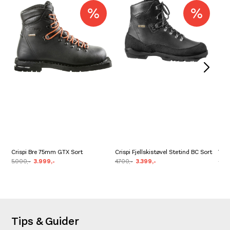
Crispi Bre 75mm GTX Sort
Crispi Fjellskistøvel Stetind BC Sort
VJ 
5.000,-
3.999,-
4.700,-
3.399,-
2.80
Tips & Guider