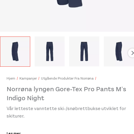
Black Diamond Carbide Tech Tips
149,-
Sma
479
Hjem
Kampanjer
Utgående Produkter Fra Norrøna
Norrøna lyngen Gore-Tex Pro Pants M’s
Indigo Night
Vår letteste vanntette ski-/snøbrettbukse utviklet for
skiturer.
Denne varen er prisen ned fordi produktet eller fargen er
Les mer