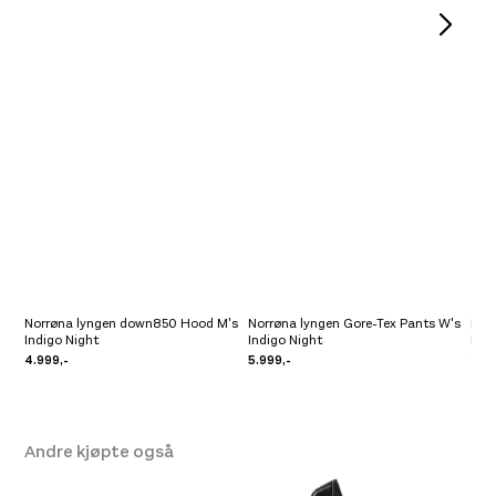
Taped seams on waterproof fabric
Verktøylomme
X-open side zip ventilation with YKK® water-
resistant zippers
YKK® vannavstøtende glidelåser
Glidelås i gylf med knappelukking
Zip-seal solution to attach jacket and pants
Norrøna lyngen down850 Hood M's
Norrøna lyngen Gore-Tex Pants W's
Norr
Indigo Night
Indigo Night
Indi
4.999,-
5.999,-
2.4
Andre kjøpte også