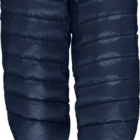
Nor
1.49
Norrøna falketind equaliser stretch Tights W's Indigo Night
1.499,-
749,-