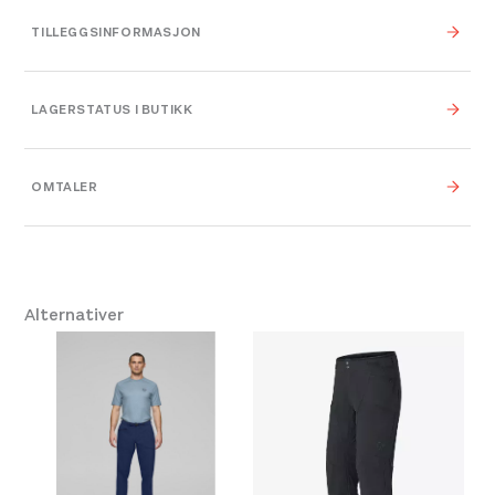
TILLEGGSINFORMASJON
Farge
Indigo Night
LAGERSTATUS I BUTIKK
Leverandør
Norrøna
OMTALER
Platou Fjøsanger
Ikke på lager
Størrelse
S
,
M
,
L
,
XL
Se butikkinformasjon
Platou Molde
På lager
Alternativer
Se butikkinformasjon
Størrelse: L
L
Få igjen på lager
Størrelse: XL
XL
Få igjen på lager
Platou Bergen
Ikke på lager