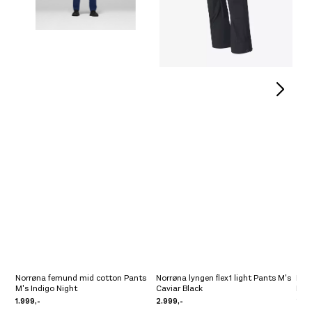
Se butikkinformasjon
Platou Madla
Ikke på lager
Se butikkinformasjon
Norrøna femund mid cotton Pants
Norrøna lyngen flex1 light Pants M's
Norr
M's Indigo Night
Caviar Black
Pant
1.999,-
2.999,-
2.69