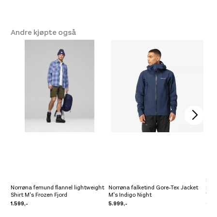
Andre kjøpte også
Nor
Norrøna femund flannel lightweight
Norrøna falketind Gore-Tex Jacket
Per
Shirt M's Frozen Fjord
M's Indigo Night
Twi
1.599,-
5.999,-
8.99