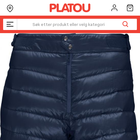
Hopp
rett
til
innholdet
Kanskje liker du også...
☓