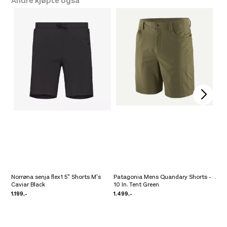
Andre kjøpte også
Norrøna senja flex1 5" Shorts M's
Patagonia Mens Quandary Shorts -
Amu
Caviar Black
10 In. Tent Green
Car
1.199,-
1.499,-
2.79