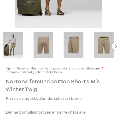
Nor
549
Hjem
Norrøna - Premium friluftsprodukter
Norrøna kolleksjoner
femund - nødvendigheter for friluftsliv
Norrøna femund cotton Shorts M’s
Norrøna falketind equaliser stretch Tights W's Indigo Night
Winter Twig
1.499,-
749,-
Klassisk vindtett utendørsshorts i bomull.
Denne bomullsshortsen er perfekt for alle