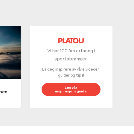
Vi har 100 års erfaring i
sportsbransjen
La deg inspirere av våre videoer,
guider og tips!
10 g
Les vår
inspirasjonsguide
mmen
LES 