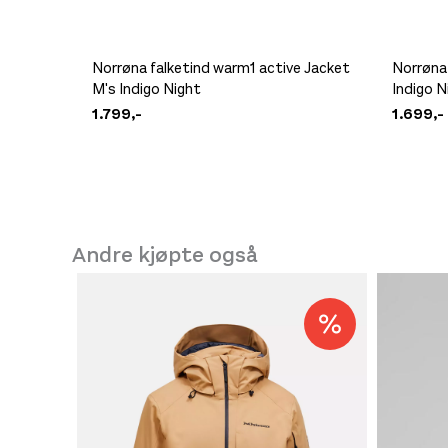
Norrøna falketind warm1 active Jacket
Norrøna
M's Indigo Night
Indigo N
1.799,-
1.699,-
Andre kjøpte også