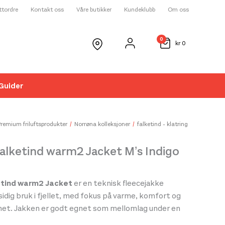
ettordre
Kontakt oss
Våre butikker
Kundeklubb
Om oss
0
kr
0
Guider
☓
Premium friluftsprodukter
Norrøna kolleksjoner
falketind - klatring
alketind warm2 Jacket M’s Indigo
etind warm2 Jacket
er en teknisk fleecejakke
lsidig bruk i fjellet, med fokus på varme, komfort og
het. Jakken er godt egnet som mellomlag under en
n fungerer også utmerket alene på kjølige og tørre