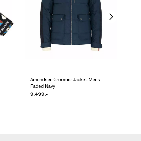
Amundsen Groomer Jacket Mens
Hestra 
e
Faded Navy
Black/O
9.499,-
1.800,-