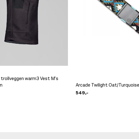
 trollveggen warm3 Vest M's
m
Arcade Twilight Oat/Turquois
549,-