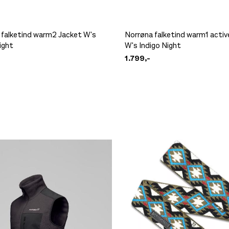
 falketind warm2 Jacket W's
Norrøna falketind warm1 activ
ight
W's Indigo Night
1.799,-