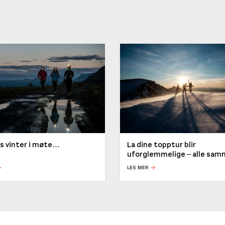
ys vinter i møte…
La dine topptur blir
uforglemmelige – alle sa
LES MER