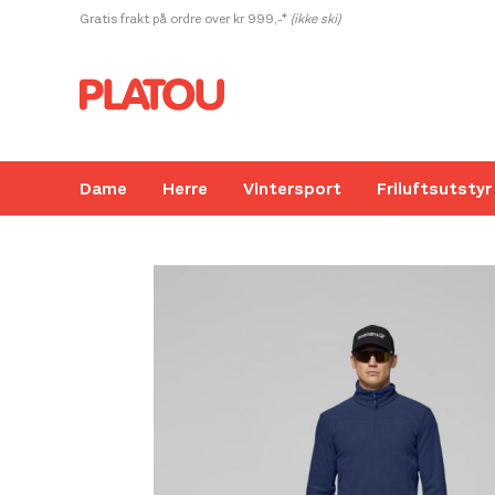
Hopp
Gratis frakt på ordre over kr 999,-*
(ikke ski)
rett
til
innholdet
Dame
Herre
Vintersport
Friluftsutstyr
Kanskje liker du også...