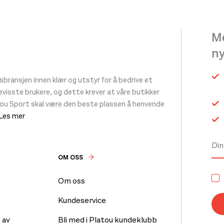
Me
n
ransjen innen klær og utstyr for å bedrive et
 bevisste brukere, og dette krever at våre butikker
tou Sport skal være den beste plassen å henvende
 Les mer
OM OSS
Om oss
Kundeservice
 av
Bli med i Platou kundeklubb