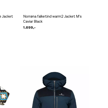
e Jacket
Norrøna falketind warm2 Jacket M's
Norrøna
Peak P
Caviar Black
Winter 
350,-
1.699,-
1.699,-