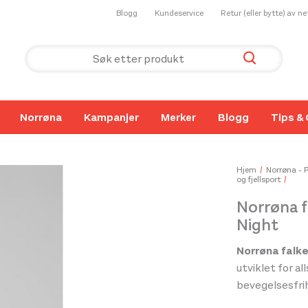
Blogg
Kundeservice
Retur (eller bytte) av n
Norrøna
Kampanjer
Merker
Blogg
Tips & 
Hjem
Norrøna - 
og fjellsport
Norrøna f
Night
Norrøna falk
utviklet for al
bevegelsesfri
skalljakke, me