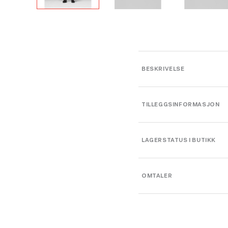
BESKRIVELSE
TILLEGGSINFORMASJON
Farge
LAGERSTATUS I BUTIKK
Leverandør
OMTALER
Platou Bergen
Størrelse
Se butikkinformasjon
Størrelse: M
M
Få igj