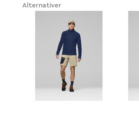
Alternativer
Platou Fjøsanger
Se butikkinformasjon
Størrelse: XL
XL
Få ig
Gogglesoc Piña Soc
Platou Madla
179,-
Se butikkinformasjon
Størrelse: M
M
Få igj
Platou Ålesund
Se butikkinformasjon
Størrelse: M
M
Få igj