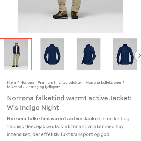
Black+Blum Picnic Plate Set of 4 Grey
749,-
Hjem
Norrøna - Premium friluftsprodukter
Norrøna kolleksjoner
falketind - klatring og fjellsport
Norrøna falketind warm1 active Jacket
Norr
W’s Indigo Night
1.49
Norrøna falketind warm1 active Jacket
er en lett og
teknisk fleecejakke utviklet for aktiviteter med høy
intensitet, der effektiv fukttransport og god