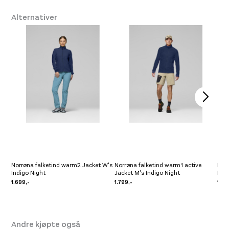
Størrelse: M
M
Få igjen på lager
Alternativer
Størrelse: L
L
Få igjen på lager
Platou Fjøsanger
På lager
Se butikkinformasjon
Størrelse: S
S
Få igjen på lager
Platou Madla
Ikke på lager
Se butikkinformasjon
Norrøna falketind warm2 Jacket W's
Norrøna falketind warm1 active
Nor
Platou Ålesund
Ikke på lager
Indigo Night
Jacket M's Indigo Night
Indi
Se butikkinformasjon
1.699,-
1.799,-
1.69
Andre kjøpte også