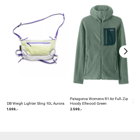
Patagonia Womens R1 Air Full-Zip
Amu
DB Weigh Lighter Sling 10L Aurora
Hoody Ellwood Green
Wom
1.699,-
2.599,-
2.39