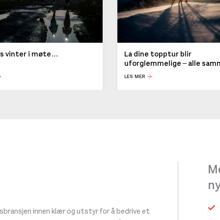
ys vinter i møte…
La dine topptur blir
uforglemmelige – alle sa
LES MER
Me
n
ransjen innen klær og utstyr for å bedrive et