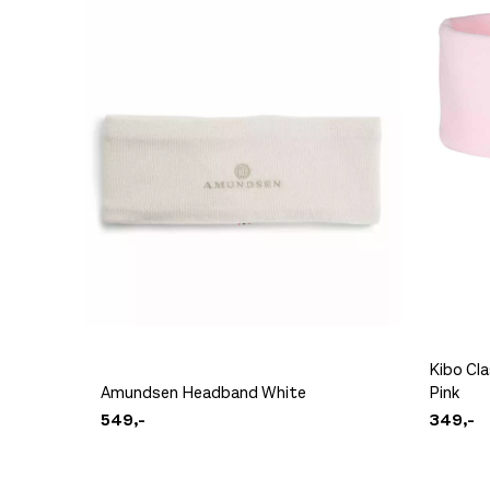
Platou Madla
Se butikkinformasjon
Platou Ålesund
Se butikkinformasjon
Platou Molde
Se butikkinformasjon
Kibo Cl
Amundsen Headband White
Pink
549,-
349,-