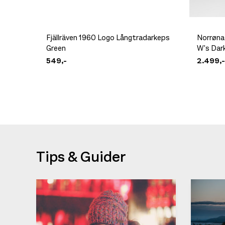
Fjällräven 1960 Logo Långtradarkeps
Norrøna
Green
W's Dark
549,-
2.499,-
Tips & Guider