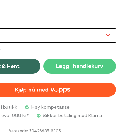
 vårt pustende og isolerende warm2-stoff, en
de mellomvektsfleecekvalitet med gode
r. Dette allsidige stoffet av resirkulert polyester
beste varme kombinert med god fukttransport. Den
ksjonen fanger opp varm luft uten å stoppe
n, og stoffet er åpent nok til at luften kan
r
Legg i handlekurv
k & Hent
t er en blanding av 76% resirkulert polyester, 18%
tan, 289 g/m2.
ndet har en god passform.
 i butikk
Høy kompetanse
t over 999 kr*
Sikker betaling med Klarna
Varekode:
7042698516305