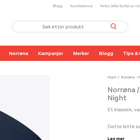
Blogg
Kundeservice
Retur (eller bytte) av n
Norrøna
Kampanjer
Merker
Blogg
Tips & 
Hjem
Norrøna - 
Norrøna 
Night
Et klassisk, 
Dette lette p
skiturer, fottu
Les mer