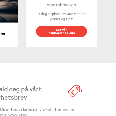
sportsbransjen
La deg inspirere av våre videoer,
guider og tips!
10 g
Les vår
inspirasjonsguide
mmen
LES 
ld deg på vårt
yhetsbrev
Du er først i køen når vi skal infomere om
nye produkter.