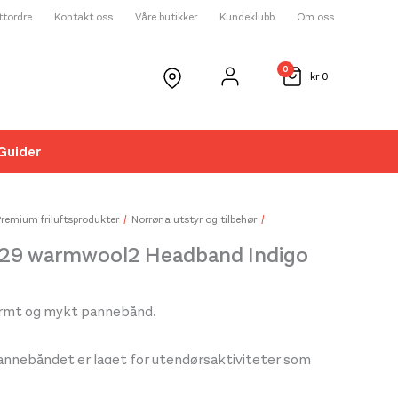
ettordre
Kontakt oss
Våre butikker
Kundeklubb
Om oss
0
kr
0
Guider
☓
Premium friluftsprodukter
Norrøna utstyr og tilbehør
/29 warmwool2 Headband Indigo
varmt og mykt pannebånd.
annebåndet er laget for utendørsaktiviteter som
rer og fjellklatring, men egner seg også til