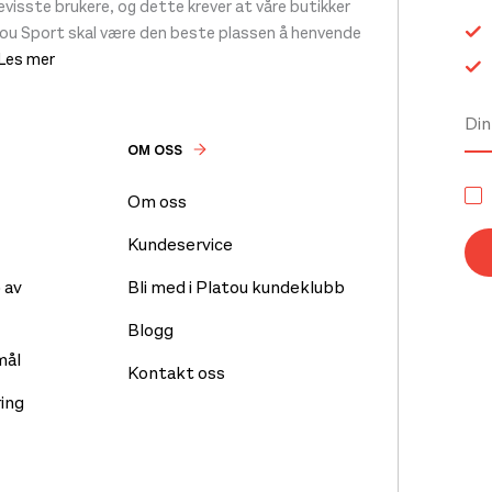
 bevisste brukere, og dette krever at våre butikker
tou Sport skal være den beste plassen å henvende
 Les mer
OM OSS
Om oss
Kundeservice
 av
Bli med i Platou kundeklubb
Blogg
mål
Kontakt oss
ing