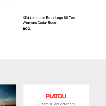
d
Klättermusen Root Logo SS Tee
Norrøna
Womens Cedar Rose
Cap Tr
600,-
549,-
Vi har 100 års erfaring i