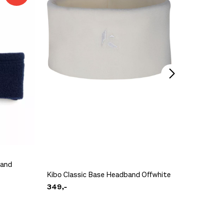
Ikke på lager
Ikke på lager
Ikke på lager
band
Kibo Classic Base Headband Offwhite
Amunds
349,-
549,-