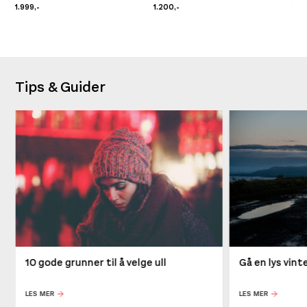
1.999,-
1.200,-
2.2
Tips & Guider
10 gode grunner til å velge ull
Gå en lys vin
LES MER
LES MER