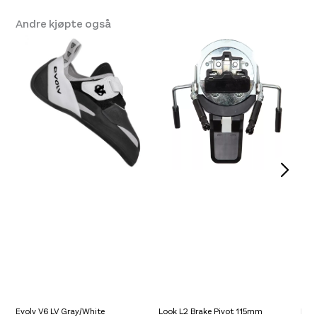
Andre kjøpte også
Evolv V6 LV Gray/White
Look L2 Brake Pivot 115mm
Foc