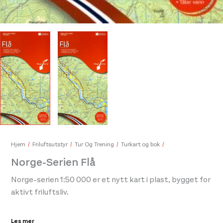
Hjem
Friluftsutstyr
Tur Og Trening
Turkart og bok
Norge-Serien Flå
Norge-serien 1:50 000 er et nytt kart i plast, bygget for
aktivt friluftsliv.
Kartene er velegnet til tur- og fritidsbruk på fjellet, i
Les mer