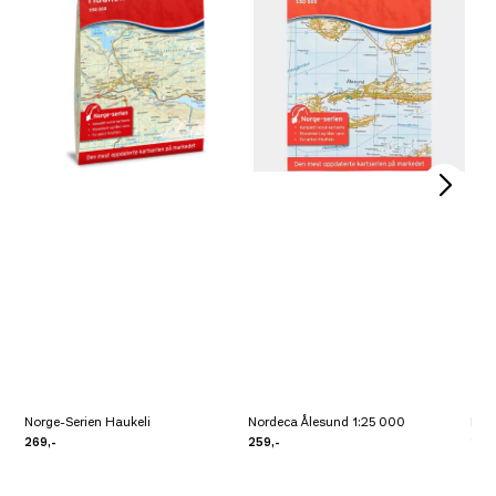
Norge-Serien Haukeli
Nordeca Ålesund 1:25 000
Norg
269,-
259,-
249