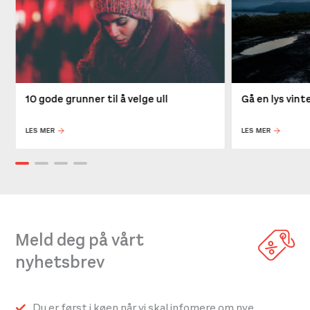
10 gode grunner til å velge ull
Gå en lys vin
LES MER
LES MER
Meld deg på vårt
nyhetsbrev
Du er først i køen når vi skal infomere om nye