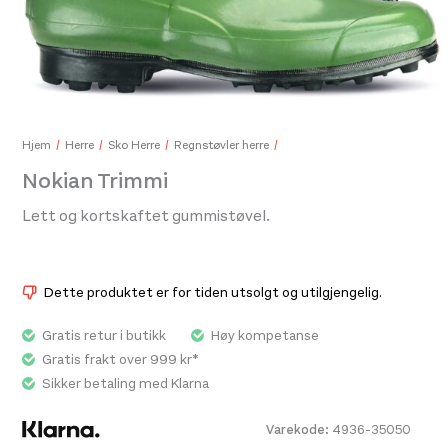
Smartwool Womens Phd Run Light Elite Low Cut White
259,-
Hjem
Herre
Sko Herre
Regnstøvler herre
Nokian Trimmi
Lett og kortskaftet gummistøvel.
Acl
700
Dette produktet er for tiden utsolgt og utilgjengelig.
Gratis retur i butikk
Høy kompetanse
Gratis frakt over 999 kr*
Sikker betaling med Klarna
Varekode:
4936-35050