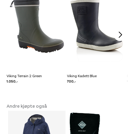
Size
Platou Ålesund
Ikke på lager
Leverandør
Nokian
Se butikkinformasjon
/
Ikke på lager
Platou Molde
Ikke på lager
Se butikkinformasjon
Viking Terrain 2 Green
Viking Kadett Blue
Fubu
1.050,-
700,-
1.69
Andre kjøpte også