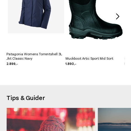
Patagonia Womens Torrentshell 3L
Cris
Jkt Classic Navy
Muckboot Artic Sport Mid Sort
Bla
2.899,-
1.890,-
5.99
Tips & Guider