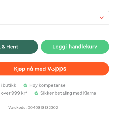
Legg i handlekurv
k & Hent
 i butikk
Høy kompetanse
t over 999 kr*
Sikker betaling med Klarna
Varekode:
0040818132302