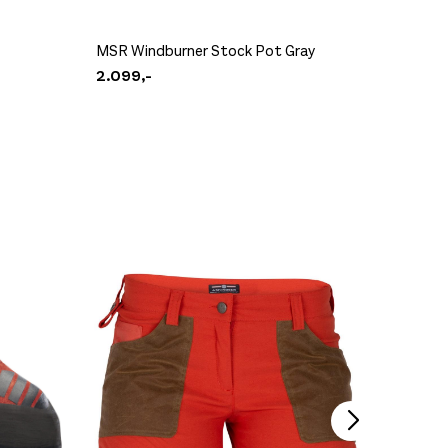
MSR Windburner Stock Pot Gray
MSR Alp
2.099,-
629,-