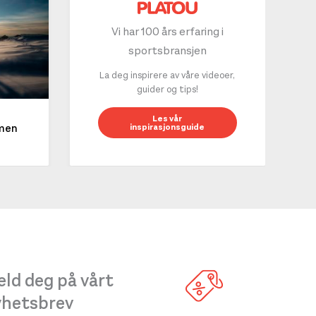
Vi har 100 års erfaring i
sportsbransjen
La deg inspirere av våre videoer,
guider og tips!
10 g
Les vår
inspirasjonsguide
mmen
LES 
ld deg på vårt
yhetsbrev