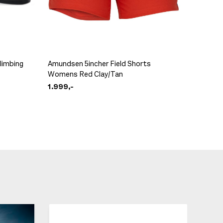
limbing
Amundsen 5incher Field Shorts
Womens Red Clay/Tan
La Spor
1.999,-
1.399,-