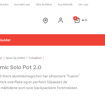
ettordre
Kontakt oss
Våre butikker
Kundeklubb
Om oss
0
kr
0
Guider
☓
yr
Spise Og Drikke
Turkjøkken
mic Solo Pot 2.0
3 liters aluminiumsgryten har slitesterk “Fusion”
ick overflate og er perfekt tilpasset de
e måltidene som solo backpackere foretrekker.