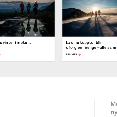
ys vinter i møte…
La dine topptur blir
uforglemmelige – alle sa
LES MER
Me
n