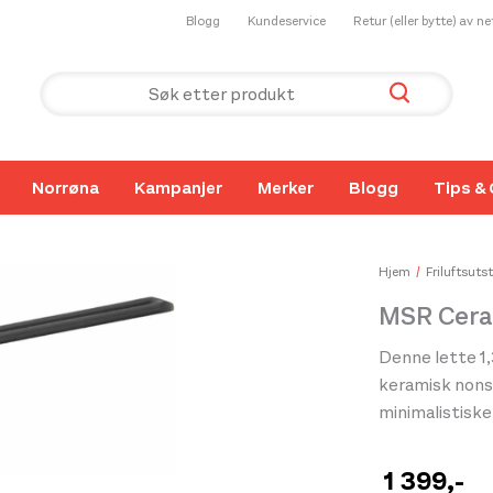
Blogg
Kundeservice
Retur (eller bytte) av n
Norrøna
Kampanjer
Merker
Blogg
Tips & 
Hjem
Friluftsutst
MSR Cera
Denne lette 1,
keramisk nonst
minimalistisk
1 399
,-