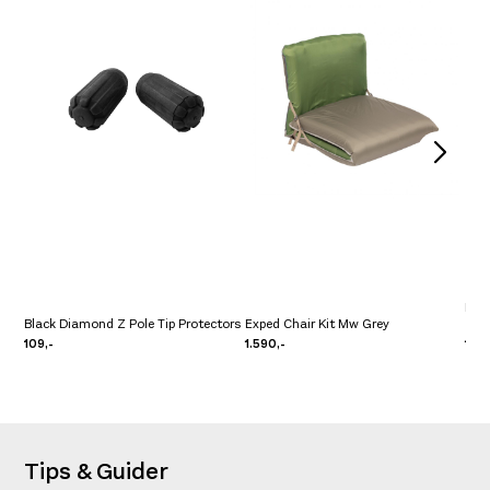
Ice
Black Diamond Z Pole Tip Protectors
Exped Chair Kit Mw Grey
Zip 
109,-
1.590,-
1.99
Tips & Guider