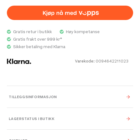
Gratis retur i butikk
Høy kompetanse
Gratis frakt over 999 kr*
Sikker betaling med Klarna
Varekode:
0094642211023
TILLEGGSINFORMASJON
Vekt
0,000 kg
LAGERSTATUS I BUTIKK
0,000 × 0,000 × 0,000
Dimensjoner
cm