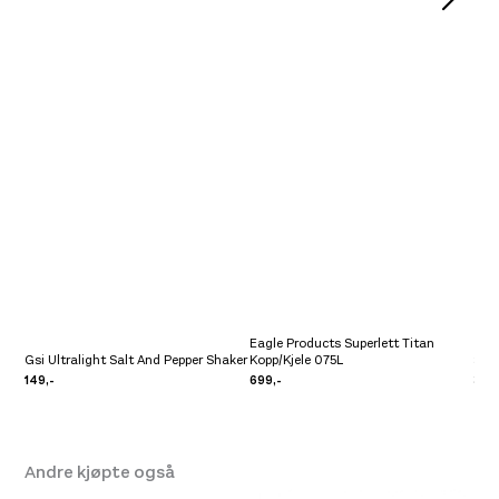
Eagle Products Superlett Titan
Gsi Ultralight Salt And Pepper Shaker
Kopp/Kjele 075L
Sea
149,-
699,-
319,
Andre kjøpte også