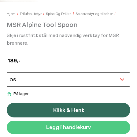
Hjem
Friluftsutstyr
Spise Og Drikke
Spiseutstyr og tilbehør
MSR Alpine Tool Spoon
Skje i rustfritt stål med nødvendig verktøy for MSR
MOR
169,
brennere.
189
,-
Light My Fire Firesteel Bio Scout Rustyorange
155,-
På lager
Klikk & Hent
Legg i handlekurv