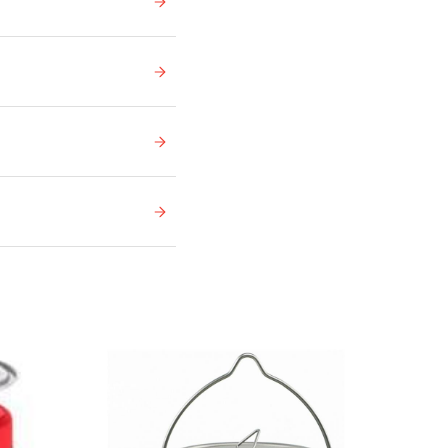
På lager
På lager