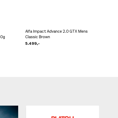
Alfa Impact Advance 2.0 GTX Mens
80g
Classic Brown
Crispi 
5.499,-
5.999,