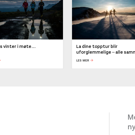
ys vinter i møte…
La dine topptur blir
uforglemmelige – alle sa
LES MER
Me
n