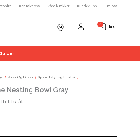
ettordre
Kontakt oss
Våre butikker
Kundeklubb
Om oss
0
kr
0
Guider
☓
yr
Spise Og Drikke
Spiseutstyr og tilbehør
e Nesting Bowl Gray
tfritt stål.