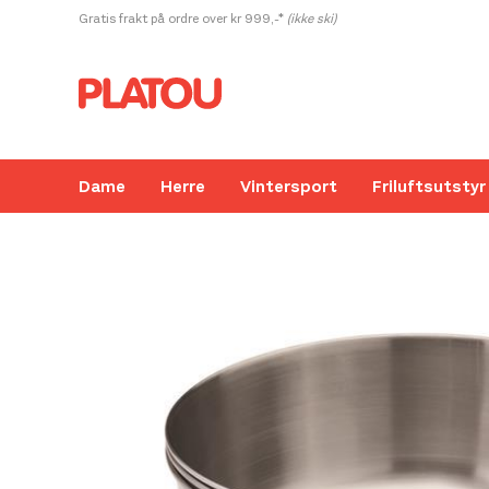
Hopp
Gratis frakt på ordre over kr 999,-*
(ikke ski)
rett
til
innholdet
Dame
Herre
Vintersport
Friluftsutstyr
Kanskje liker du også...