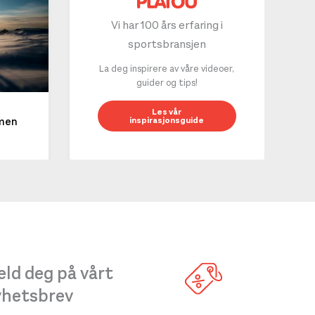
Vi har 100 års erfaring i
sportsbransjen
La deg inspirere av våre videoer,
guider og tips!
10 g
Les vår
inspirasjonsguide
mmen
LES 
ld deg på vårt
yhetsbrev