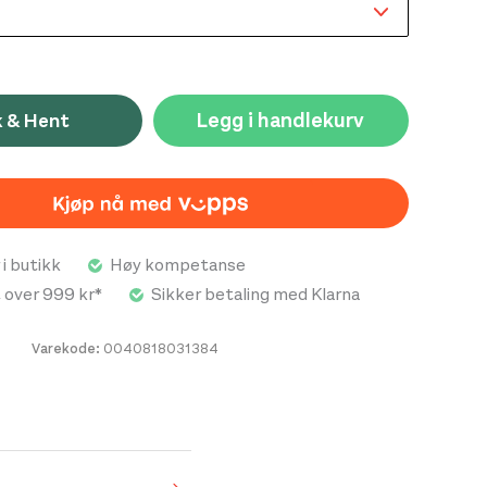
Legg i handlekurv
k & Hent
 i butikk
Høy kompetanse
t over 999 kr*
Sikker betaling med Klarna
Varekode:
0040818031384