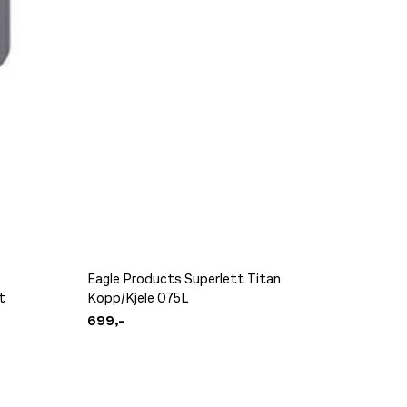
Eagle Products Superlett Titan
t
Kopp/Kjele 075L
Gsi Ult
699,-
149,-