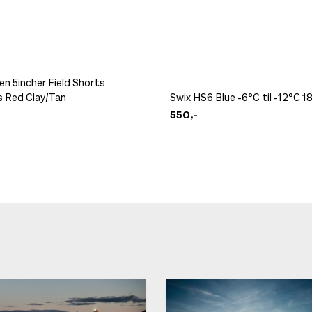
n 5incher Field Shorts
Red Clay/Tan
Swix HS6 Blue -6°C til -12°C 1
550,-