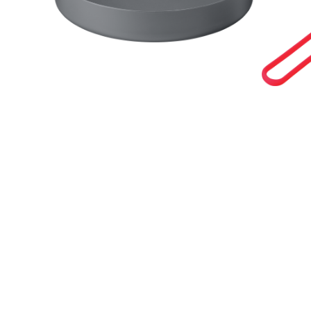
/
Platou Ålesund
Se butikkinformasjon
Wildo Vippkopp Original Big 6 Dl Blåbær
50,-