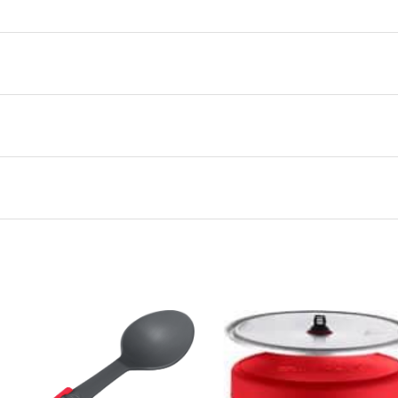
0,000 kg
0,000 × 0,000 × 0,000 cm
Gray
Msr
å lager
OS
,
One Size
gjen på lager