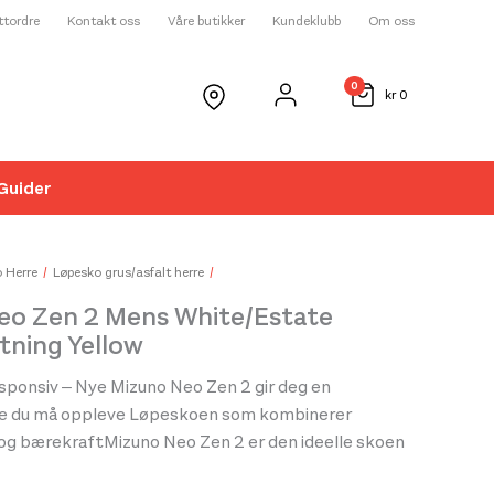
ettordre
Kontakt oss
Våre butikker
Kundeklubb
Om oss
0
kr
0
Guider
☓
 Herre
Løpesko grus/asfalt herre
eo Zen 2 Mens White/Estate
tning Yellow
esponsiv – Nye Mizuno Neo Zen 2 gir deg en
e du må oppleve Løpeskoen som kombinerer
 og bærekraftMizuno Neo Zen 2 er den ideelle skoen
 trener jevnlig og ønsker lav vekt, komfort og