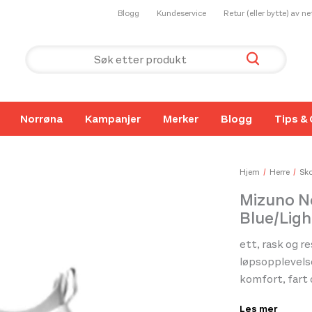
Blogg
Kundeservice
Retur (eller bytte) av n
Norrøna
Kampanjer
Merker
Blogg
Tips & 
Hjem
Herre
Sko
Mizuno N
Blue/Ligh
ett, rask og r
løpsopplevels
komfort, fart
for løpere som
Les mer