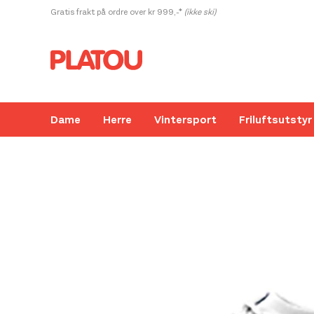
Hopp
Gratis frakt på ordre over kr 999,-*
(ikke ski)
rett
til
innholdet
Dame
Herre
Vintersport
Friluftsutstyr
Kanskje liker du også...