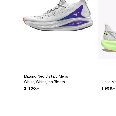
Mizuno Neo Vista 2 Mens
White/White/Iris Bloom
Hoka Ma
2.400,-
1.999,-
DB Hugger Washbag Black Out
599,-