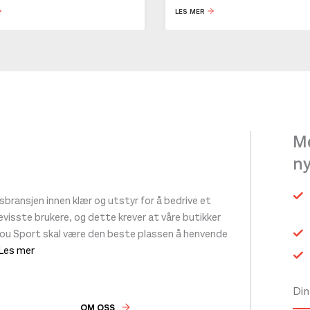
LES MER
Me
n
ransjen innen klær og utstyr for å bedrive et
 bevisste brukere, og dette krever at våre butikker
tou Sport skal være den beste plassen å henvende
 Les mer
OM OSS