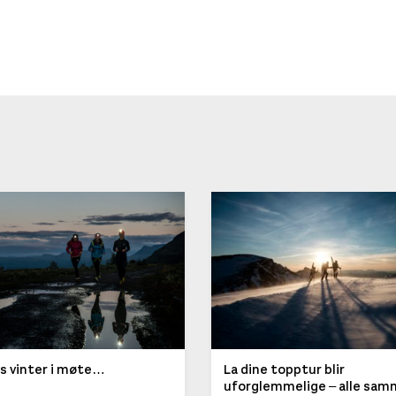
ys vinter i møte…
La dine topptur blir
uforglemmelige – alle sa