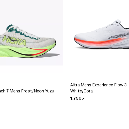
Myk 
Pus
Inno
Slit
Ny 
Altra Mens Experience Flow 3
ch 7 Mens Frost/Neon Yuzu
White/Coral
1.799,-