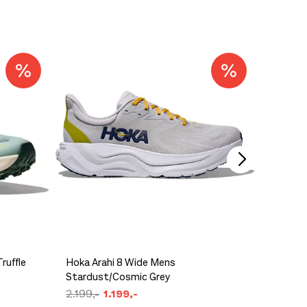
ruffle
Hoka Arahi 8 Wide Mens
Stardust/Cosmic Grey
Saucony
2.199,-
1.199,-
2.300,