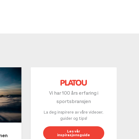
Vi har 100 års erfaring i
sportsbransjen
La deg inspirere av våre videoer,
guider og tips!
10 g
Les vår
inspirasjonsguide
mmen