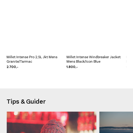
Millet Intense Pro 2,5L Jkt Mens
Millet Intense Windbreaker Jacket
Dyna
Granite/Tarmac
Mens Black/Icon Blue
Bla
2.700,-
1.800,-
2.49
Tips & Guider