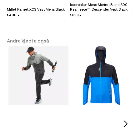
Icebreaker Mens Merino Blend 300
Millet Kamet XCS Vest Mens Black
Realfleece™ Descender Vest Black
Rab
1.400,-
1.699,-
1.19
Andre kjøpte også