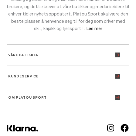
brukere, og dette krever at våre butikker og medarbeidere til
enhver tid er nyhetsoppdatert. Platou Sport skal være den
beste plassen å henvende seg til for deg som driver med
ski-, kajakk og fjellsport!
- Les mer
VÅRE BUTIKKER
KUNDESERVICE
OM PLATOU SPORT
Inst
Fa