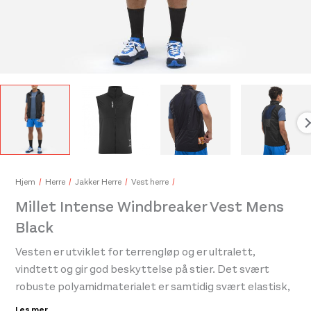
Millet Intense Cap Black
Mill
400,-
1.50
Hjem
Herre
Jakker Herre
Vest herre
Millet Intense Windbreaker Vest Mens
Black
Vesten er utviklet for terrengløp og er ultralett,
vindtett og gir god beskyttelse på stier. Det svært
robuste polyamidmaterialet er samtidig svært elastisk,
noe som gjør den enkel å ta på over en ryggsekk.
Les mer