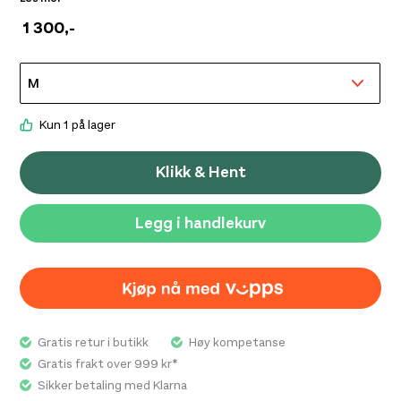
Intense Windbreaker Vest M er en lett og kompakt
1 300
,-
løpevest som enkelt kan pakkes ned i egen baklomme
og oppbevares i sekk eller løpebelte. Når vinden øker,
kan vesten raskt tas på uten å fjerne drikkesystemet,
takket være det svært elastiske materialet. Det
vindtette materialet består av 80 % resirkulert
Kun 1 på lager
polyamid, er ekstra slitesterkt med ripstop-
konstruksjon og har vannavvisende egenskaper som gir
Klikk & Hent
beskyttelse i lett regn. Det store meshpanelet på
ryggen gir god ventilasjon både ved løping uten sekk og
Legg i handlekurv
når vesten brukes under sekkens ryggpanel.
Reflekterende detaljer gjør brukeren synlig i svakt lys.
Gratis retur i butikk
Høy kompetanse
Gratis frakt over 999 kr*
Sikker betaling med Klarna