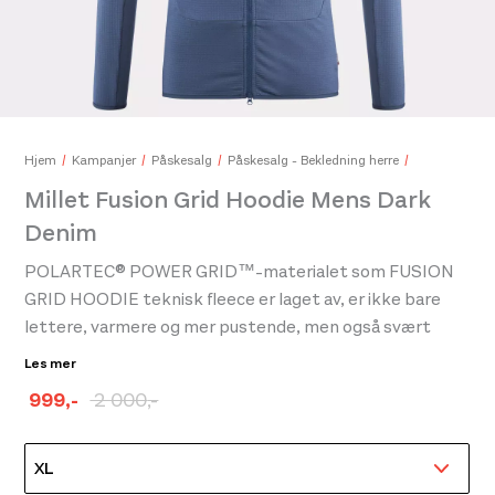
Swix
650
Hjem
Kampanjer
Påskesalg
Påskesalg - Bekledning herre
Millet Fusion Grid Hoodie Mens Dark
Denim
Bok: Nordisk Turbok
449,-
POLARTEC® POWER GRID™-materialet som FUSION
GRID HOODIE teknisk fleece er laget av, er ikke bare
lettere, varmere og mer pustende, men også svært
pakkebart, samtidig som det tilbyr fullstendig
Les mer
evakuering av kroppsfuktighet. Denne hettegenseren
999
,-
2 000
,-
med smal passform er designet med tanke på
Opprinnelig
Nåværende
fjellklatring og gir suveren beskyttelse ute mens den
pris
pris
bæres komfortabelt under en vanntett jakke. Hetten
var:
er:
passer perfekt under en hjelm og de sømløse skuldrene