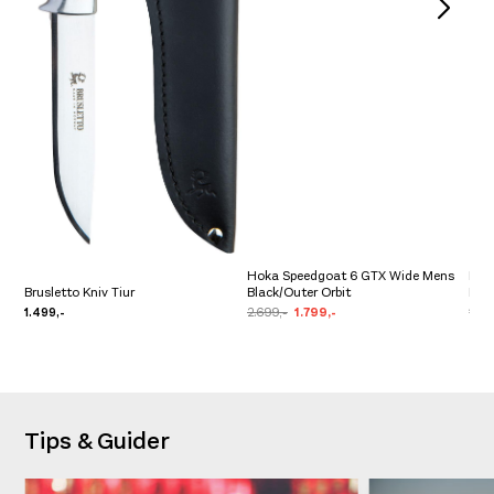
Hoka Speedgoat 6 GTX Wide Mens
Mon
Brusletto Kniv Tiur
Black/Outer Orbit
Mid
1.499,-
2.699,-
1.799,-
1.90
Tips & Guider