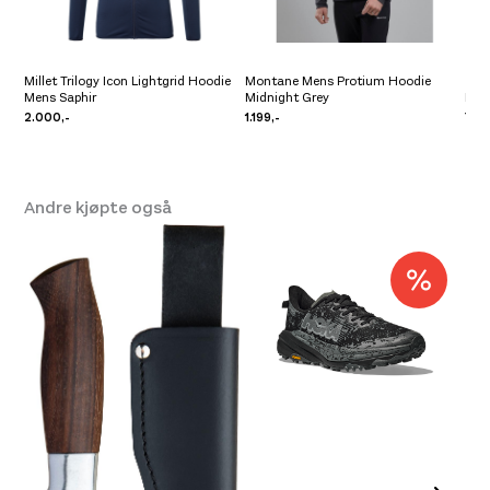
Platou Molde
Ikke på lager
Se butikkinformasjon
Millet Trilogy Icon Lightgrid Hoodie
Montane Mens Protium Hoodie
Mens Saphir
Midnight Grey
Rab
2.000,-
1.199,-
799,
Andre kjøpte også