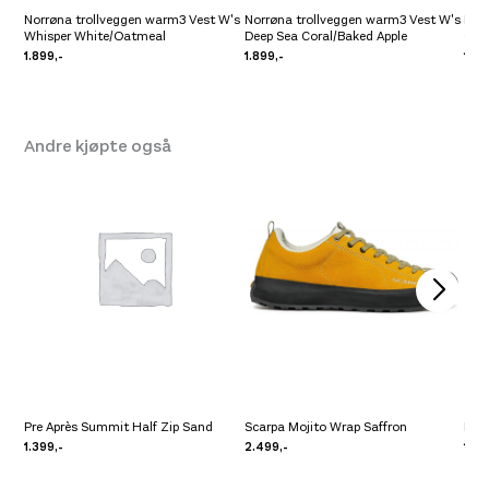
Norrøna trollveggen warm3 Vest W's
Norrøna trollveggen warm3 Vest W's
Nor
Whisper White/Oatmeal
Deep Sea Coral/Baked Apple
Cas
1.899,-
1.899,-
1.89
Andre kjøpte også
Pre Après Summit Half Zip Sand
Scarpa Mojito Wrap Saffron
Pre 
1.399,-
2.499,-
1.39