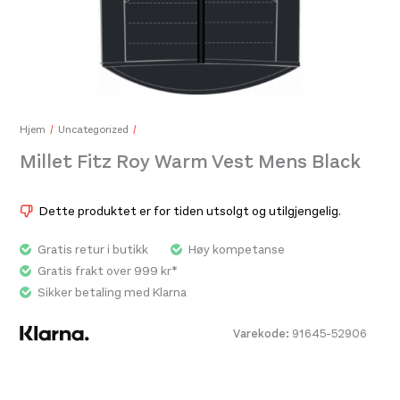
Millet Intense Cap Black
Mill
400,-
1.50
Hjem
Uncategorized
Millet Fitz Roy Warm Vest Mens Black
Dette produktet er for tiden utsolgt og utilgjengelig.
Gratis retur i butikk
Høy kompetanse
Gratis frakt over 999 kr*
Sikker betaling med Klarna
Varekode:
91645-52906