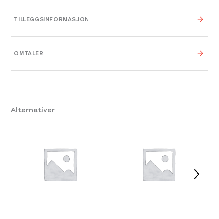
TILLEGGSINFORMASJON
Farge
N0247 Black – Noir
OMTALER
Leverandør
Millet
Størrelse
M
,
L
,
XL
Alternativer