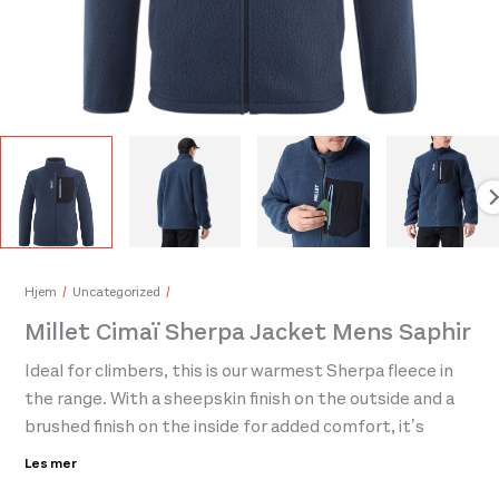
Millet Intense Cap Black
Mill
400,-
1.50
Hjem
Uncategorized
Millet Cimaï Sherpa Jacket Mens Saphir
Ideal for climbers, this is our warmest Sherpa fleece in
the range. With a sheepskin finish on the outside and a
brushed finish on the inside for added comfort, it’s
perfect for warming up after a climb when the
Les mer
temperature drops. Its casual style with a technical