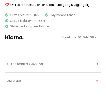
chest pocket makes this fleece perfect for everyday
Dette produktet er for tiden utsolgt og utilgjengelig.
use.
Gratis retur i butikk
Høy kompetanse
Gratis frakt over 999 kr*
Sikker betaling med Klarna
Varekode:
91594-52855
TILLEGGSINFORMASJON
Farge
N7317 Saphir
OMTALER
Leverandør
Millet
Størrelse
XS
,
S
,
M
,
L
,
XL
,
XXL