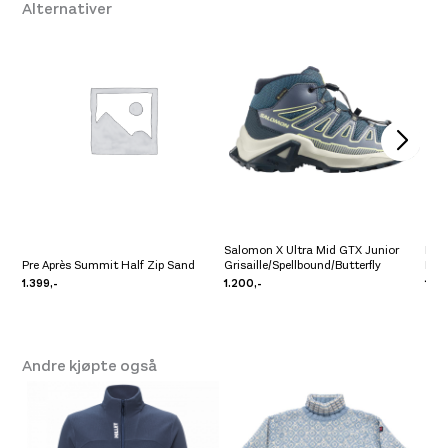
Alternativer
Salomon X Ultra Mid GTX Junior
Pre 
Pre Après Summit Half Zip Sand
Grisaille/Spellbound/Butterfly
Lav
1.399,-
1.200,-
1.09
Andre kjøpte også