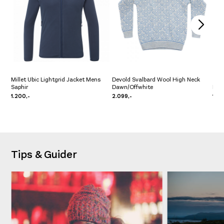
Millet Ubic Lightgrid Jacket Mens
Devold Svalbard Wool High Neck
Saphir
Dawn/Offwhite
Pre 
1.200,-
2.099,-
1.39
Tips & Guider