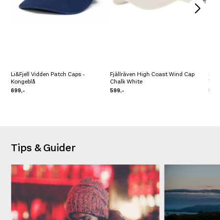
Li&Fjell Vidden Patch Caps -
Fjällräven High Coast Wind Cap
Pat
Kongeblå
Chalk White
Text
699,-
599,-
599
Tips & Guider