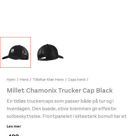
DB 
399
DB Hugger Washbag Black Out
599,-
Hjem
Herre
Tilbehør Klær Herre
Caps herre
Millet Chamonix Trucker Cap Black
En tidløs truckercaps som passer både på tur og i
hverdagen. Den buede, stive bremmen gir effektiv
solbeskyttelse. Frontpanelet i slitesterk bomull har et
subtilt brodert Millet-motiv, mens mesh-delen bak
Les mer
sørger for lav vekt og god ventilasjon. Capsen justeres