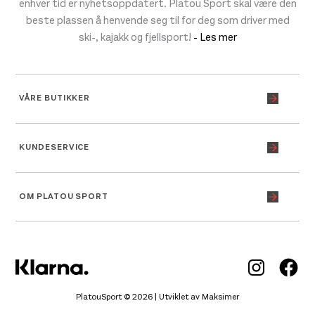
enhver tid er nyhetsoppdatert. Platou Sport skal være den
beste plassen å henvende seg til for deg som driver med
ski-, kajakk og fjellsport!
- Les mer
VÅRE BUTIKKER
KUNDESERVICE
OM PLATOU SPORT
Inst
Fa
PlatouSport © 2026 | Utviklet av
Maksimer