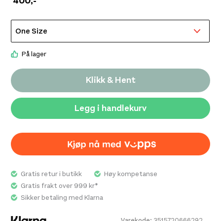
400
,-
enkelt med plastlås bak.
På lager
Klikk & Hent
Legg i handlekurv
Gratis retur i butikk
Høy kompetanse
Gratis frakt over 999 kr*
Sikker betaling med Klarna
Varekode:
3515720666292