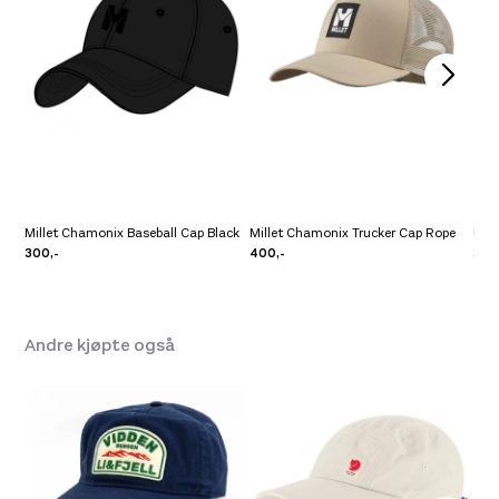
Millet Chamonix Baseball Cap Black
Millet Chamonix Trucker Cap Rope
Mill
300,-
400,-
300
Andre kjøpte også