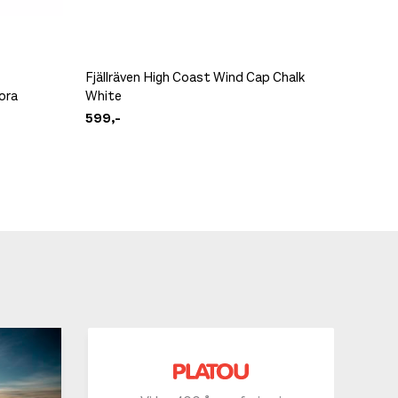
Fjällräven High Coast Wind Cap Chalk
Patagon
ora
White
Text Lo
599,-
599,-