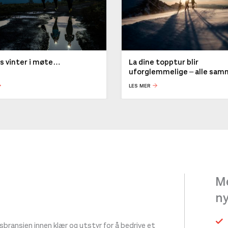
ys vinter i møte…
La dine topptur blir
uforglemmelige – alle sa
LES MER
Me
n
ransjen innen klær og utstyr for å bedrive et