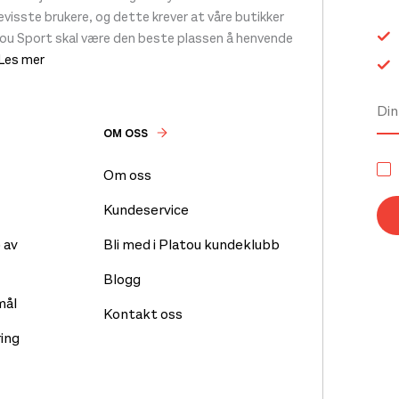
 bevisste brukere, og dette krever at våre butikker
tou Sport skal være den beste plassen å henvende
 Les mer
OM OSS
Om oss
Kundeservice
 av
Bli med i Platou kundeklubb
Blogg
mål
Kontakt oss
ing