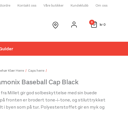
ettordre
Kontakt oss
Våre butikker
Kundeklubb
Om oss
0
kr
0
Guider
☓
behør Klær Herre
Caps herre
amonix Baseball Cap Black
ra Millet gir god solbeskyttelse med sin buede
å fronten er brodert tone-i-tone, og stiluttrykket
dt i byen som på tur. Polyesterstoffet gir en myk og
lse mot huden.