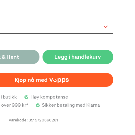
Legg i handlekurv
k & Hent
 i butikk
Høy kompetanse
t over 999 kr*
Sikker betaling med Klarna
Varekode:
3515720666261