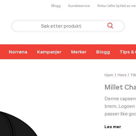
Blogg
Kundeservice
Retur (eller bytte) av n
Norrøna
Kampanjer
Merker
Blogg
Tips & 
Hjem
Herre
Til
Millet Ch
Denne capsen f
brem. Logoen p
passer like go
behagelig føle
Les mer