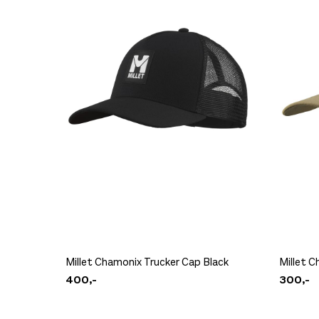
Millet Chamonix Trucker Cap Black
Millet C
400,-
300,-
DB Hugger Washbag Black Out
599,-