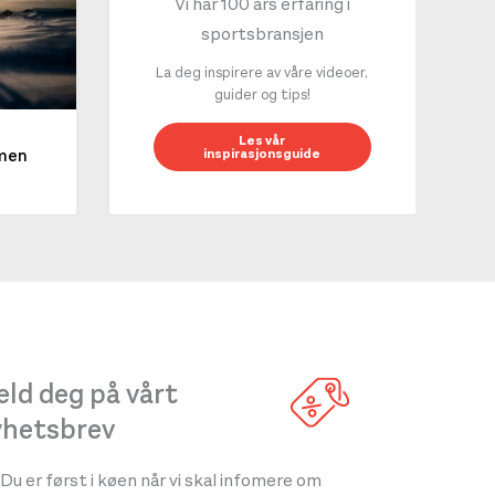
Vi har 100 års erfaring i
sportsbransjen
La deg inspirere av våre videoer,
guider og tips!
10 g
Les vår
inspirasjonsguide
mmen
LES 
ld deg på vårt
yhetsbrev
Du er først i køen når vi skal infomere om