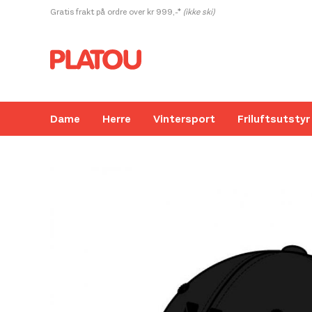
Hopp
Gratis frakt på ordre over kr 999,-*
(ikke ski)
rett
til
innholdet
Dame
Herre
Vintersport
Friluftsutstyr
Kanskje liker du også...