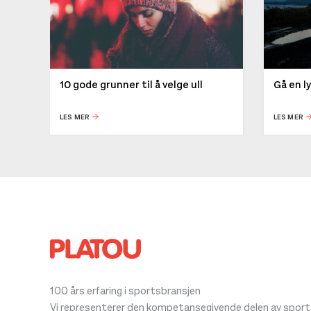
10 gode grunner til å velge ull
Gå en l
LES MER
LES MER
100 års erfaring i sportsbransjen
Vi representerer den kompetansegivende delen av sportsb