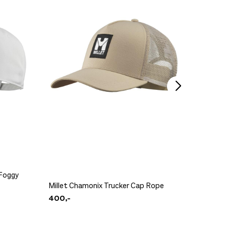
Pre Apr
899,-
 Foggy
Millet Chamonix Trucker Cap Rope
Millet 
400,-
400,-