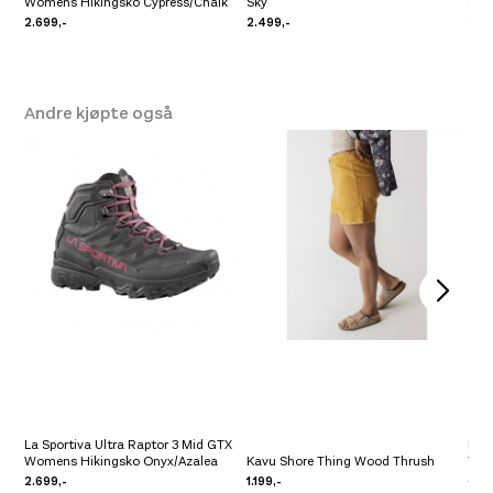
Womens Hikingsko Cypress/Chalk
Sky
Wom
2.699,-
2.499,-
2.4
Andre kjøpte også
La Sportiva Ultra Raptor 3 Mid GTX
Rab
Womens Hikingsko Onyx/Azalea
Kavu Shore Thing Wood Thrush
Tem
2.699,-
1.199,-
3.99