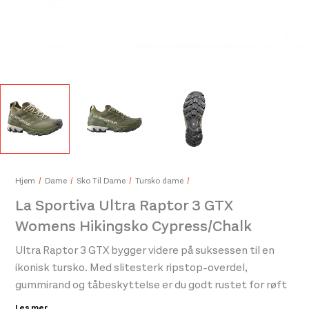
Nor
259
Peak Performance Switch Hat Offwhite
Hjem
Dame
Sko Til Dame
Tursko dame
350,-
La Sportiva Ultra Raptor 3 GTX
Womens Hikingsko Cypress/Chalk
Ultra Raptor 3 GTX bygger videre på suksessen til en
ikonisk tursko. Med slitesterk ripstop-overdel,
gummirand og tåbeskyttelse er du godt rustet for røft
terreng. GORE-TEX® ePE-membranen holder føttene
Les mer