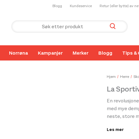
Blogg
Kundeservice
Retur (eller bytte) av n
Norrøna
Kampanjer
Merker
Blogg
Tips & 
Hjem
Herre
Sko
La Sporti
En revolusjon
med mye dempin
neste, store m
Les mer
Prodigio er en