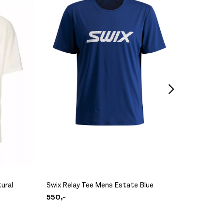
La Spor
ural
Swix Relay Tee Mens Estate Blue
Carbon/
550,-
3.849,