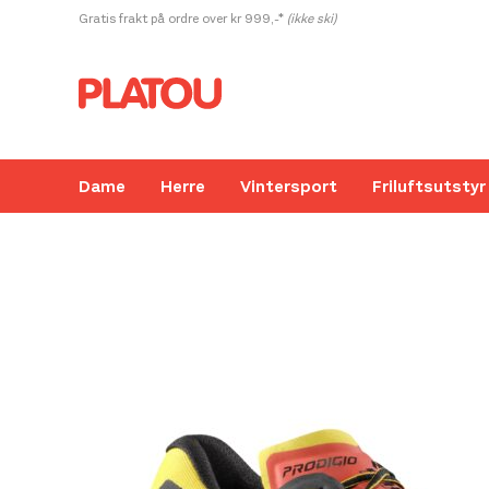
Hopp
Gratis frakt på ordre over kr 999,-*
(ikke ski)
rett
til
innholdet
Dame
Herre
Vintersport
Friluftsutstyr
Kanskje liker du også...