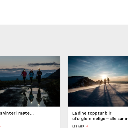
ys vinter i møte…
La dine topptur blir
uforglemmelige – alle sa
LES MER