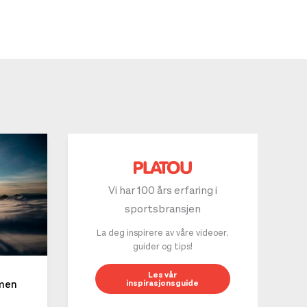
Vi har 100 års erfaring i
sportsbransjen
La deg inspirere av våre videoer,
guider og tips!
10 g
Les vår
inspirasjonsguide
mmen
LES 