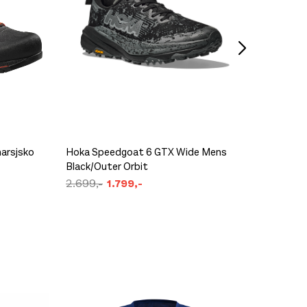
Ikke på lager
Black D
Ikke på lager
299,-
arsjsko
Hoka Speedgoat 6 GTX Wide Mens
Black/Outer Orbit
VJ Ligh
2.699,-
1.799,-
2.900,