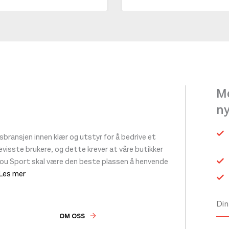
Me
n
ransjen innen klær og utstyr for å bedrive et
 bevisste brukere, og dette krever at våre butikker
tou Sport skal være den beste plassen å henvende
 Les mer
OM OSS