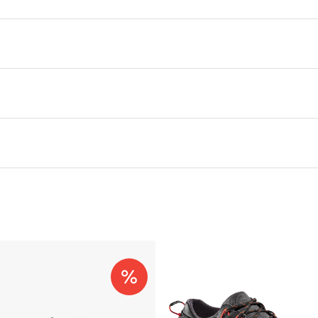
0,000 kg
0,000 × 0,000 × 0,000 cm
38.5
,
40
,
44
,
45
,
46
,
42
,
48
,
38
,
39
,
39.5
,
40.5
,
41
,
41.5
,
42
,
42.
45.5
,
46.5
,
47
,
47.5
,
48
,
48.5
,
49
,
49.5
,
One Size
La Sportiva
100999 Yellow/Black