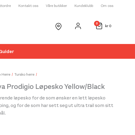
ettordre
Kontakt oss
Våre butikker
Kundeklubb
Om oss
0
kr
0
Guider
☓
 Herre
Tursko herre
va Prodigio Løpesko Yellow/Black
erende løpesko for de som ønsker en lett løpesko
g, og for de som har sett seg ut ultra trail som sitt
ål.
 helt ny type løpesko, der hver eneste detalj er