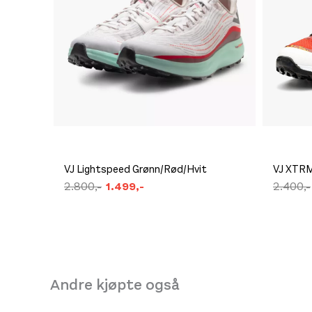
Platou Fjøsanger
Se butikkinformasjon
Platou Madla
Norge-Serien Hemsedal
269,-
Se butikkinformasjon
VJ Lightspeed Grønn/Rød/Hvit
VJ XTRM
2.800,-
1.499,-
2.400,-
Andre kjøpte også