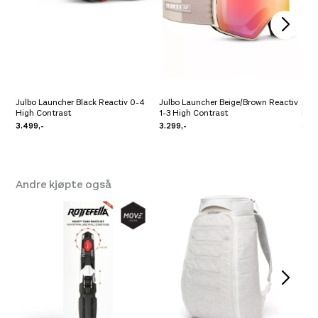
Julbo Launcher Black Reactiv 0-4
Julbo Launcher Beige/Brown Reactiv
Julb
High Contrast
1-3 High Contrast
Reac
3.499,-
3.299,-
3.29
Andre kjøpte også