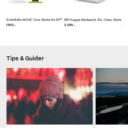
Swi
Rottefella MOVE Tune Skate Kit IFP*
DB Hugger Backpack 30L Clean Slate
Nav
1.100,-
2.299,-
1.40
Tips & Guider