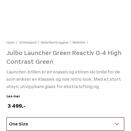
Rab Basecamp Badge Cap Ebony
Y&Y
399,-
339
Hjem
Vintersport
Skibriller/Goggles
Skibriller
Julbo Launcher Green Reactiv 0-4 High
Contrast Green
Launcher-brillen er en snasen og stilren ski brille for de
som ønkser en klassisk og noe retro look. Med et stort
utsyn, utvippbare glass for ekstra lufting og
komfortabel ramme er dette en brille som kan bli med
Les mer
på hvert eneste utspring du tar!
3 499
,-