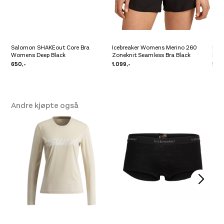
Platou Molde
På lager
Se butikkinformasjon
Størrelse: S
S
Få igjen på lager
Salomon SHAKEout Core Bra
Icebreaker Womens Merino 260
Ice
Womens Deep Black
Zoneknit Seamless Bra Black
Bra 
Størrelse: L
L
Få igjen på lager
650,-
1.099,-
529
Andre kjøpte også