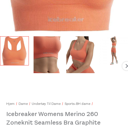
Icebreaker Mens Anatomica Briefs Admiral/White
379,-
Ice
449
Hjem
Dame
Undertøy Til Dame
Sports-BH dame
Icebreaker Womens Merino 260
Zoneknit Seamless Bra Graphite