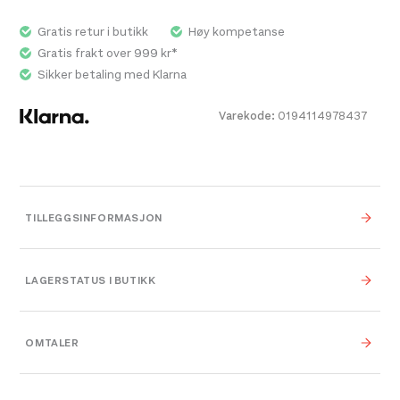
Gratis retur i butikk
Høy kompetanse
Gratis frakt over 999 kr*
Sikker betaling med Klarna
Varekode:
0194114978437
TILLEGGSINFORMASJON
Vekt
0,000 kg
LAGERSTATUS I BUTIKK
0,000 × 0,000 × 0,000
Dimensjoner
cm
OMTALER
Platou Bergen
På lager
Se butikkinformasjon
XS
,
S
,
M
,
L
,
XL
,
One
Størrelse
Size
Størrelse: S
S
Få igjen på lager