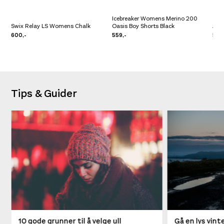
Icebreaker Womens Merino 200
Swix Relay LS Womens Chalk
Oasis Boy Shorts Black
Amu
600,-
559,-
549
Tips & Guider
10 gode grunner til å velge ull
Gå en lys vin