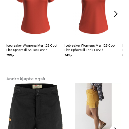
Icebreaker Womens Mer 125 Cool-
Icebreaker Womens Mer 125 Cool-
Ice
Lite Sphere Iii Ss Tee Fervid
Lite Sphere Iii Tank Fervid
Lite
799,-
749,-
899
Andre kjøpte også