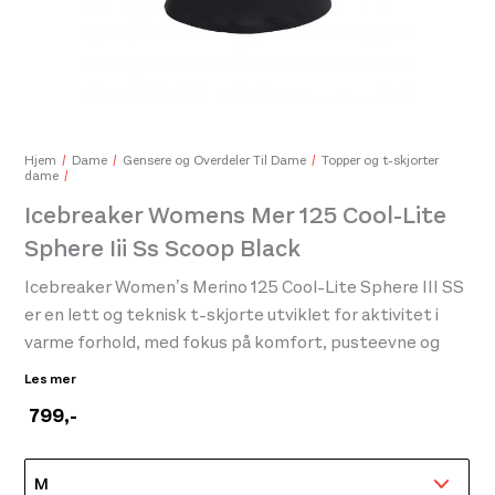
Ice
529
Hjem
Dame
Gensere og Overdeler Til Dame
Topper og t-skjorter
dame
Icebreaker Womens Mer 125 Cool-Lite
Sphere Iii Ss Scoop Black
Icebreaker Mens 200 Oasis Ls Crewe Brilliant
999,-
599,-
Icebreaker Women’s Merino 125 Cool-Lite Sphere III SS
er en lett og teknisk t-skjorte utviklet for aktivitet i
varme forhold, med fokus på komfort, pusteevne og
effektiv temperaturregulering. T-skjorten er produsert
Les mer
med Icebreakers Cool-Lite-materiale, som kombinerer
799
,-
merinoull og plantebaserte fibre for å gi høy ventilasjon,
rask tørketid og effektiv fukttransport under aktivitet.
Materialet bidrar naturlig til å regulere