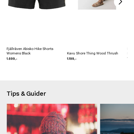
Fjällräven Abisko Hike Shorts
Ice
Womens Black
Kavu Shore Thing Wood Thrush
Lite
1.699,-
1.199,-
799,
Tips & Guider