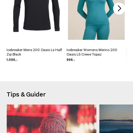
Icebreaker Mens 200 Oasis Ls Half
Icebreaker Womens Merino 200
Ice
Zip Black
Oasis LS Crewe Topaz
Bla
1.099,-
999,-
999
Tips & Guider