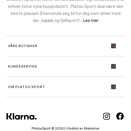
enhver tid er nyhetsoppdatert. Platou Sport skal være den
beste plassen å henvende seg til for deg som driver med
ski-, kajakk og fjellsport!
- Les mer
VÅRE BUTIKKER
KUNDESERVICE
OM PLATOU SPORT
Inst
Fa
PlatouSport © 2026 | Utviklet av
Maksimer