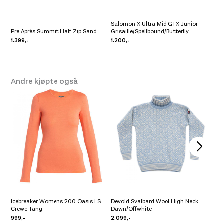
Salomon X Ultra Mid GTX Junior
Pre Après Summit Half Zip Sand
Grisaille/Spellbound/Butterfly
Sca
1.399,-
1.200,-
2.4
Andre kjøpte også
Icebreaker Womens 200 Oasis LS
Devold Svalbard Wool High Neck
Sco
Crewe Tang
Dawn/Offwhite
Blu
999,-
2.099,-
6.49