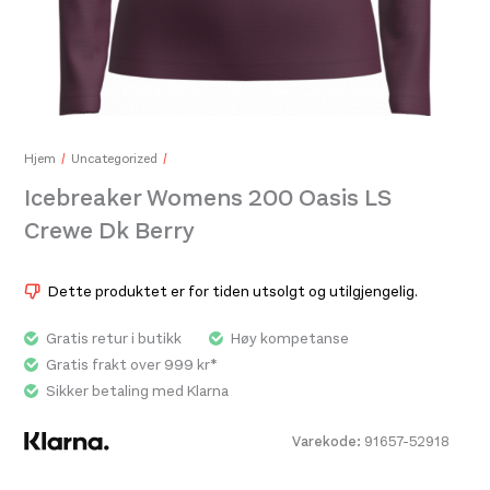
Icebreaker Mens Merino 150 Tech Lite III SS Polo Midnight Navy
999,-
Hjem
Uncategorized
Icebreaker Womens 200 Oasis LS
Crewe Dk Berry
Iceb
999,
Dette produktet er for tiden utsolgt og utilgjengelig.
Gratis retur i butikk
Høy kompetanse
Gratis frakt over 999 kr*
Sikker betaling med Klarna
Varekode:
91657-52918