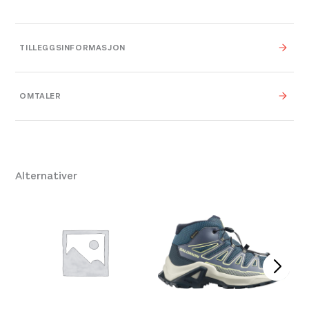
TILLEGGSINFORMASJON
Farge
Dk Berry
OMTALER
Leverandør
Icebreaker
Størrelse
S
,
M
,
L
Alternativer