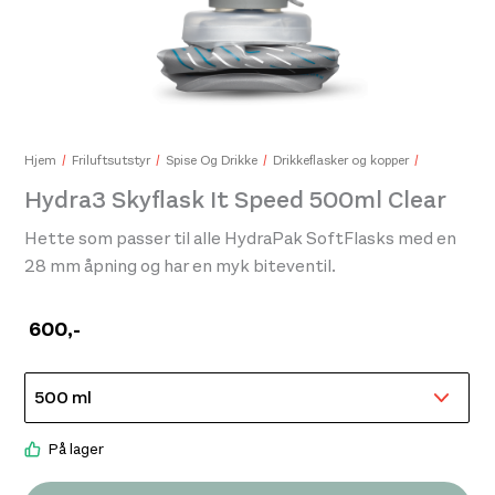
Sea
299
Hjem
Friluftsutstyr
Spise Og Drikke
Drikkeflasker og kopper
Hydra3 Skyflask It Speed 500ml Clear
Hette som passer til alle HydraPak SoftFlasks med en
28 mm åpning og har en myk biteventil.
600
,-
Icebreaker Unisex Merino 200 Oasis Beanie Black
329,-
På lager