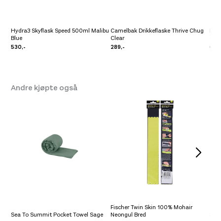
Hydra3 Skyflask Speed 500ml Malibu
Camelbak Drikkeflaske Thrive Chug
Hyd
Blue
Clear
Cap
530,-
289,-
600
Andre kjøpte også
Fischer Twin Skin 100% Mohair
Sea To Summit Pocket Towel Sage
Neongul Bred
Swi