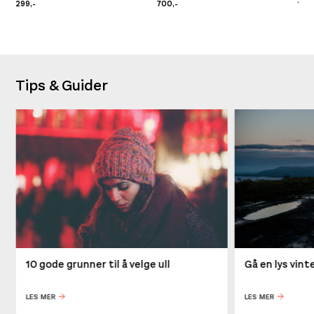
299,-
700,-
1.00
Tips & Guider
10 gode grunner til å velge ull
Gå en lys vin
LES MER
LES MER