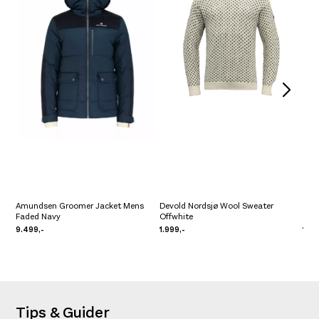
Amundsen Groomer Jacket Mens
Devold Nordsjø Wool Sweater
Faded Navy
Offwhite
Sal
9.499,-
1.999,-
1.10
Tips & Guider