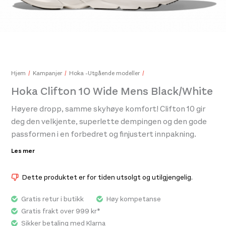
Swix BPL 80 Base Protection Liquid 80ml
180,-
Gea
204
Hjem
Kampanjer
Hoka -Utgående modeller
Hoka Clifton 10 Wide Mens Black/White
Høyere dropp, samme skyhøye komfort! Clifton 10 gir
deg den velkjente, superlette dempingen og den gode
passformen i en forbedret og finjustert innpakning.
HOKAs flaggskip Clifton kommer med noen spennende
Les mer
oppgraderinger i denne tiende versjonen som vil falle i
smak både for løperne og dem som bruker skoen til
Dette produktet er for tiden utsolgt og utilgjengelig.
hverdags. De kjente og kjære egenskapene til
folkefavoritten er ivaretatt, samtidig som
Gratis retur i butikk
Høy kompetanse
oppgraderingene viser at skoen henger med i tiden.
Gratis frakt over 999 kr*
Sikker betaling med Klarna