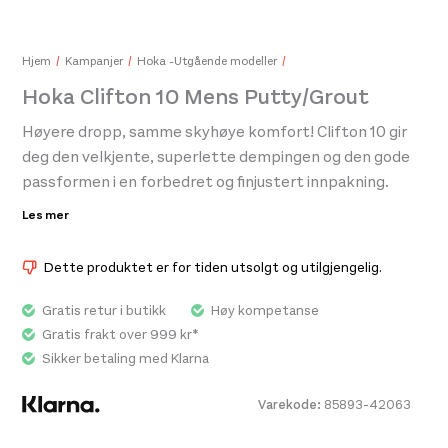
Hjem
Kampanjer
Hoka -Utgående modeller
Hoka Clifton 10 Mens Putty/Grout
Swix I67N Base Cleaner Liquid 1L
Pat
Høyere dropp, samme skyhøye komfort! Clifton 10 gir
280,-
899
deg den velkjente, superlette dempingen og den gode
passformen i en forbedret og finjustert innpakning.
HOKAs flaggskip Clifton kommer med noen spennende
Les mer
oppgraderinger i denne tiende versjonen som vil falle i
smak både for løperne og dem som bruker skoen til
Dette produktet er for tiden utsolgt og utilgjengelig.
hverdags. De kjente og kjære egenskapene til
folkefavoritten er ivaretatt, samtidig som
Gratis retur i butikk
Høy kompetanse
oppgraderingene viser at skoen henger med i tiden.
Gratis frakt over 999 kr*
Sikker betaling med Klarna
Varekode:
85893-42063