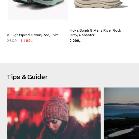
Hoka Bondi 9 Mens River Rock
VJ Lightspeed Grønn/Rød/Hvit
Grey/Alabaster
Hok
2.800,-
1.499,-
2.299,-
2.29
Tips & Guider