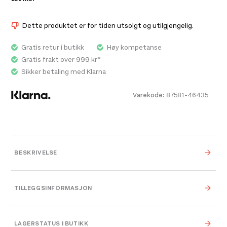
og vi la til en ny mellomsåle av skum av premiumkvalitet.
Slik får du akkurat den myke og slitesterke løpefølelsen
Dette produktet er for tiden utsolgt og utilgjengelig.
som Bondi er så kjent for. Denne ultramyke
kultfavoritten er forbedret med en 3D-formet krage og
Gratis retur i butikk
Høy kompetanse
strukturert strikket overdel med pustende soner, og
Gratis frakt over 999 kr*
med Durabrasion-gummi som beskytter utsatte
Sikker betaling med Klarna
områder.
Varekode:
87581-46435
BESKRIVELSE
TILLEGGSINFORMASJON
Farge
Midnight Blue/Varsit
LAGERSTATUS I BUTIKK