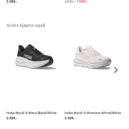
2.299,-
2.299,-
1.599,-
2.29
Andre kjøpte også
Hoka Bondi 9 Mens Black/White
Hoka Bondi 9 Womens White/White
Hok
2.299,-
2.299,-
2.29