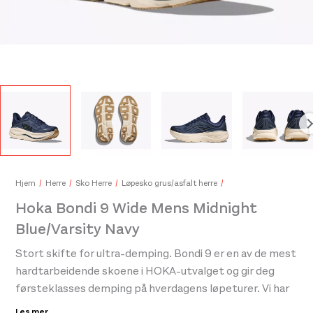
Hoka Mach 6 Mens Downpour/Thunder Cloud
1.999,-
999,-
Hok
899
Hjem
Herre
Sko Herre
Løpesko grus/asfalt herre
Hoka Bondi 9 Wide Mens Midnight
Blue/Varsity Navy
Stort skifte for ultra-demping. Bondi 9 er en av de mest
hardtarbeidende skoene i HOKA-utvalget og gir deg
førsteklasses demping på hverdagens løpeturer. Vi har
gitt den en overhaling fra topp til tå. Sålehøyde har økt
Les mer