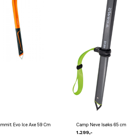
gjen på lager
ummit Evo Ice Axe 59 Cm
Camp Neve Isøks 65 cm
1.299,-