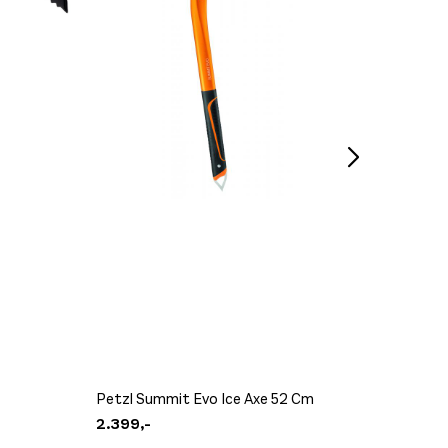
Zandstr
Petzl Summit Evo Ice Axe 52 Cm
m/Polst
2.399,-
1.599,-