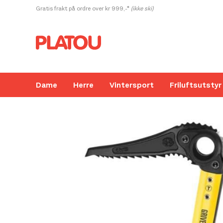
Hopp
Gratis frakt på ordre over kr 999,-*
(ikke ski)
rett
til
innholdet
Dame
Herre
Vintersport
Friluftsutstyr
Kanskje liker du også...