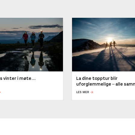
ys vinter i møte…
La dine topptur blir
uforglemmelige – alle sa
LES MER