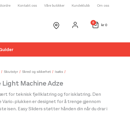
ettordre
Kontakt oss
Våre butikker
Kundeklubb
Om oss
0
kr
0
Guider
☓
Skiutstyr
Skred og sikkerhet
Isøks
e Light Machine Adze
rt for teknisk fjellklatring og for isklatring. Den
e Vario-plukken er designet for å trenge gjennom
te isen. Easy Sliders støtter hånden din når du drar i
 skyver på skaftet, lar du piggen og håndtaket
nøen når du skyver på øksen.