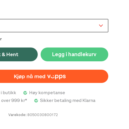
r
Legg i handlekurv
k & Hent
 i butikk
Høy kompetanse
t over 999 kr*
Sikker betaling med Klarna
Varekode:
8050030800172