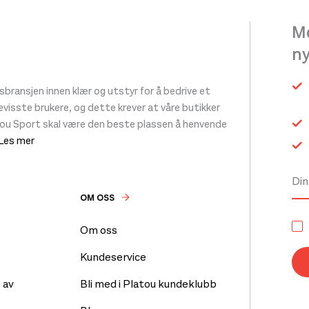
Me
n
ransjen innen klær og utstyr for å bedrive et
 bevisste brukere, og dette krever at våre butikker
tou Sport skal være den beste plassen å henvende
 Les mer
OM OSS
Om oss
Kundeservice
 av
Bli med i Platou kundeklubb