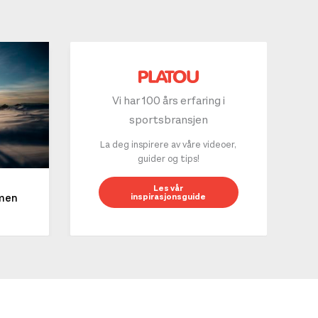
Vi har 100 års erfaring i
sportsbransjen
La deg inspirere av våre videoer,
guider og tips!
10 g
Les vår
inspirasjonsguide
mmen
LES 