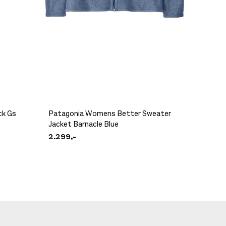
ck Gs
Patagonia Womens Better Sweater
Jacket Barnacle Blue
Crispi 
2.299,-
4.999,