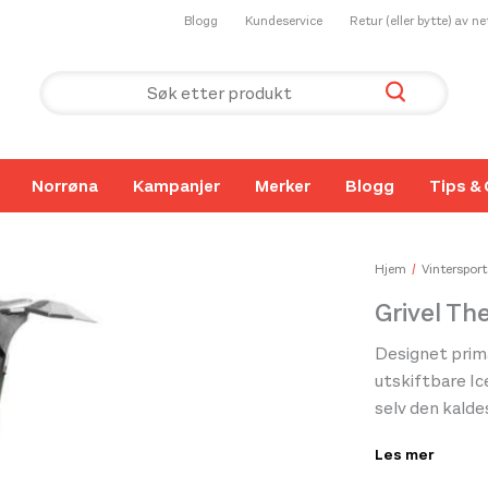
Blogg
Kundeservice
Retur (eller bytte) av n
Norrøna
Kampanjer
Merker
Blogg
Tips & 
Hjem
Vintersport
Grivel Th
Designet primæ
utskiftbare Ic
selv den kaldes
dem, og når du
Les mer
trenge inn i s