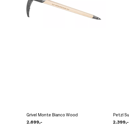
Størrelse: OS
OS
Få i
Black Diamond Z Pole Tip Protectors
109,-
Grivel Monte Bianco Wood
Petzl S
2.699,-
2.399,-