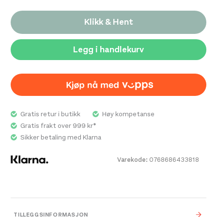
Anti-dugg belegg
Klikk & Hent
OTG
Expansion View Technology (EXV)
Legg i handlekurv
Gratis retur i butikk
Høy kompetanse
Gratis frakt over 999 kr*
Sikker betaling med Klarna
Varekode:
0768686433818
TILLEGGSINFORMASJON