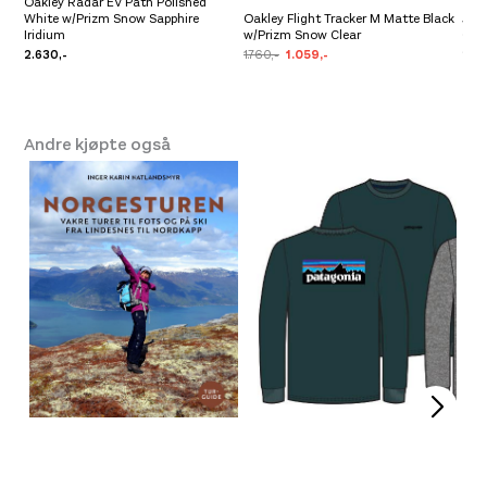
Oakley Radar EV Path Polished
White w/Prizm Snow Sapphire
Oakley Flight Tracker M Matte Black
Jul
Iridium
w/Prizm Snow Clear
0-4
2.630,-
1.760,-
1.059,-
2.79
Andre kjøpte også