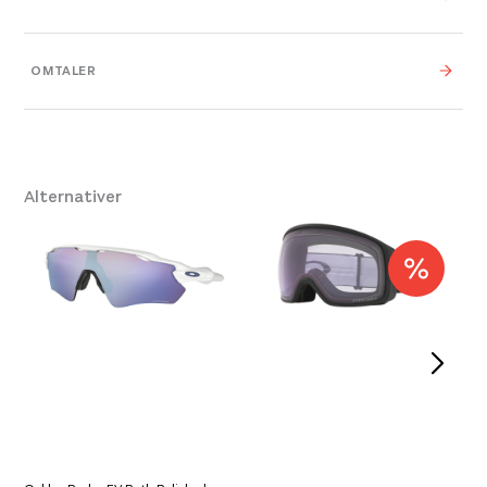
Vekt
0,000 kg
OMTALER
0,000 × 0,000 × 0,000
Dimensjoner
cm
Størrelse
AR40
,
One Size
Alternativer
Leverandør
Giro
Farge
Purple Koala