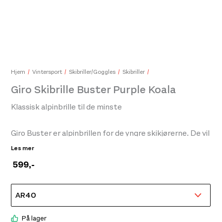
Pet
159,
Hjem
Vintersport
Skibriller/Goggles
Skibriller
Aclima Lars Monsen Femunden Headover Femunden Lightght
Giro Skibrille Buster Purple Koala
450,-
Klassisk alpinbrille til de minste
Giro Buster er alpinbrillen for de yngre skikjørerne. De vil
elske utseendet og utformingen på disse stilige
Les mer
mellomstore brillene.Den sylindriske sprøytestøpte
599
,-
linsen med Expansion View Technology gir klar sikt
gjennom sesongen. Busters trelags ansiktsskum med
mikrofleece-overflate gir bemerkelsesverdig komfort
samtidig som den beskytter mot vind og kulde.
På lager