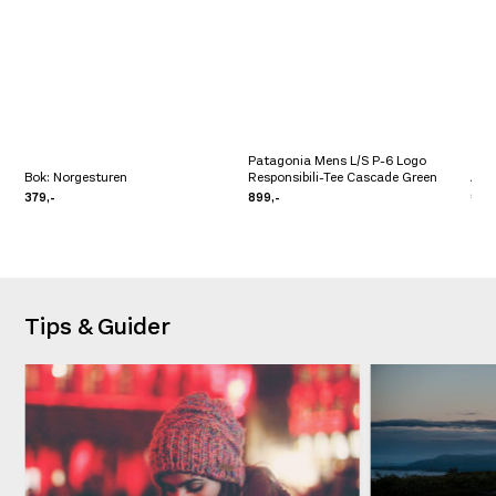
Patagonia Mens L/S P-6 Logo
Bok: Norgesturen
Responsibili-Tee Cascade Green
Atla
379,-
899,-
1.29
Tips & Guider