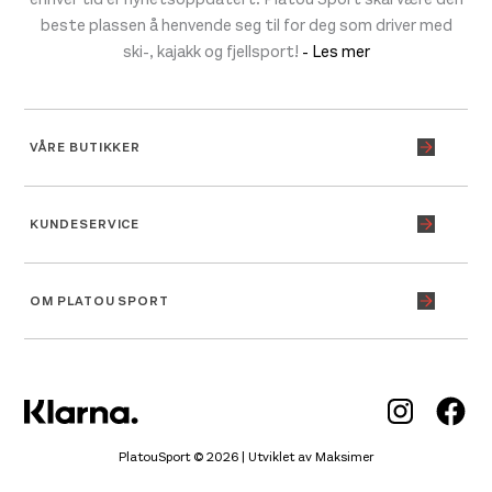
beste plassen å henvende seg til for deg som driver med
ski-, kajakk og fjellsport!
- Les mer
VÅRE BUTIKKER
KUNDESERVICE
OM PLATOU SPORT
Inst
Fa
PlatouSport © 2026 | Utviklet av
Maksimer