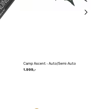
Ikke på lager
Swix C
På lager
399,-
Petzl V
Camp Ascent - Auto/Semi-Auto
Cramp
1.999,-
2.599,