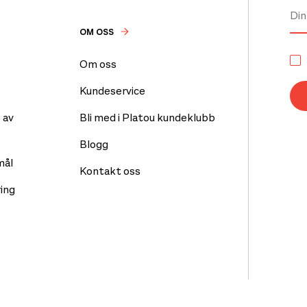
OM OSS
Om oss
Kundeservice
 av
Bli med i Platou kundeklubb
Blogg
mål
Kontakt oss
ing