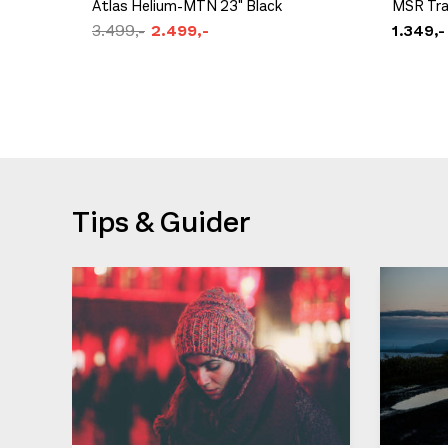
Atlas Helium-MTN 23" Black
MSR Trai
3.499,-
2.499,-
1.349,-
Tips & Guider