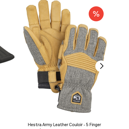
Hestra Army Leather Couloir - 5 Finger
Camp X