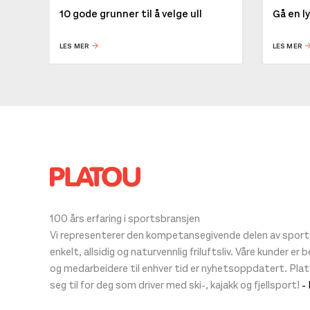
10 gode grunner til å velge ull
Gå en l
LES MER
LES MER
100 års erfaring i sportsbransjen
Vi representerer den kompetansegivende delen av sportsb
enkelt, allsidig og naturvennlig friluftsliv. Våre kunder er
og medarbeidere til enhver tid er nyhetsoppdatert. Pla
seg til for deg som driver med ski-, kajakk og fjellsport!
-