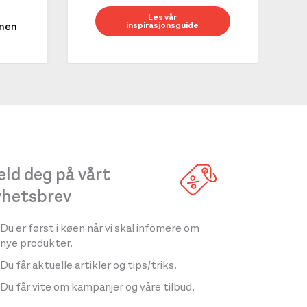
10 g
Les vår
inspirasjonsguide
mmen
LES 
ld deg på vårt
yhetsbrev
Du er først i køen når vi skal infomere om
nye produkter.
Du får aktuelle artikler og tips/triks.
Du får vite om kampanjer og våre tilbud.