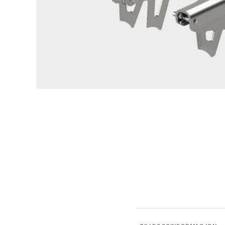
Pomoca Stretcher For Click Lock- Pair
199,-