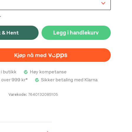
r
Legg i handlekurv
k & Hent
 i butikk
Høy kompetanse
t over 999 kr*
Sikker betaling med Klarna
Varekode:
7640132085105