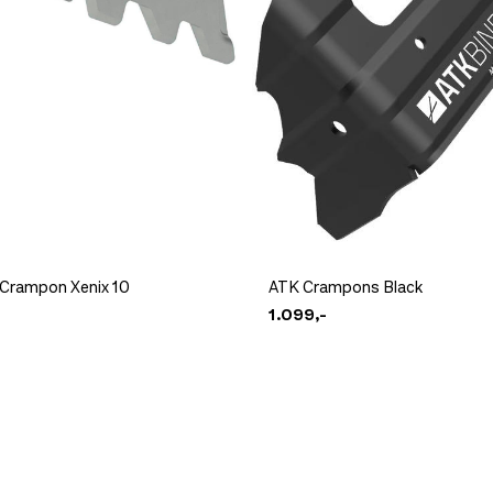
m
Få igjen på lager
 Crampon Xenix 10
ATK Crampons Black
1.099,-