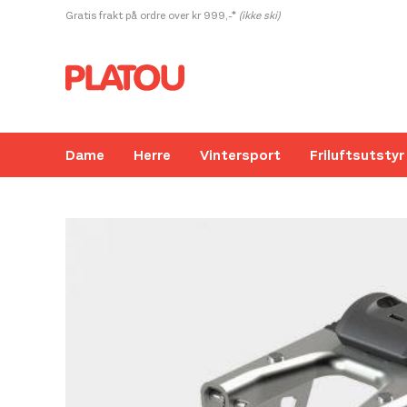
Hopp
Gratis frakt på ordre over kr 999,-*
(ikke ski)
rett
til
innholdet
Dame
Herre
Vintersport
Friluftsutstyr
Kanskje liker du også...