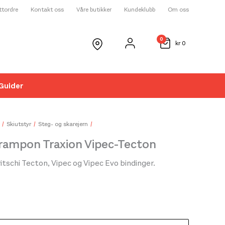
ettordre
Kontakt oss
Våre butikker
Kundeklubb
Om oss
0
kr
0
Guider
☓
Skiutstyr
Steg- og skarejern
Crampon Traxion Vipec-Tecton
ritschi Tecton, Vipec og Vipec Evo bindinger.