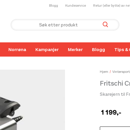
Blogg
Kundeservice
Retur (eller bytte) av n
Norrøna
Kampanjer
Merker
Blogg
Tips & 
Hjem
Vintersport
Fritschi 
Skarejern til F
1 199
,-