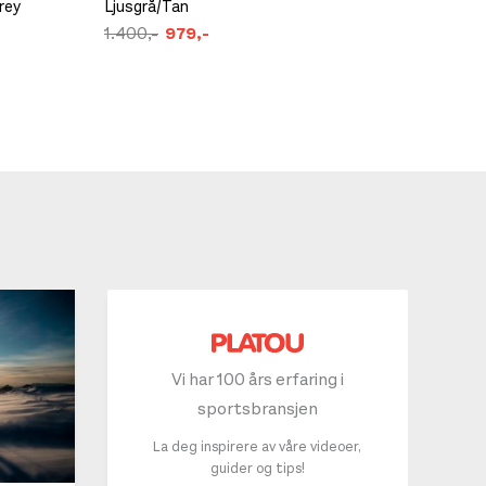
rey
Ljusgrå/Tan
Stegjer
1.400,-
979,-
3.249,
Vi har 100 års erfaring i
sportsbransjen
La deg inspirere av våre videoer,
guider og tips!