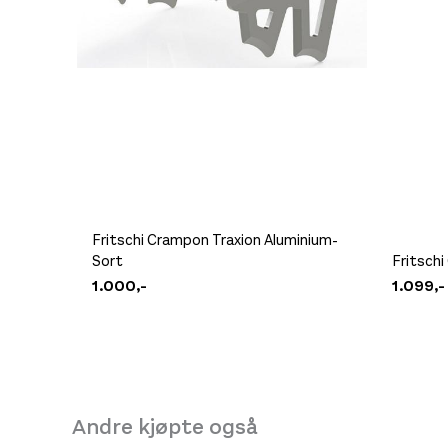
Platou Ålesund
Se butikkinformasjon
Platou Molde
Se butikkinformasjon
Størrelse: 100mm
100m
Fritschi Crampon Traxion Aluminium-
Sort
Fritschi
1.000,-
1.099,-
Andre kjøpte også