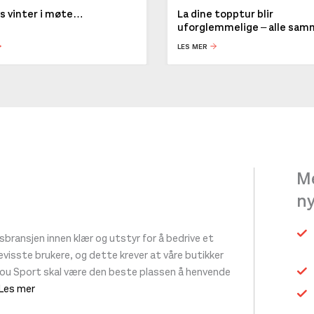
ys vinter i møte…
La dine topptur blir
uforglemmelige – alle sa
LES MER
Me
n
ransjen innen klær og utstyr for å bedrive et
 bevisste brukere, og dette krever at våre butikker
tou Sport skal være den beste plassen å henvende
 Les mer