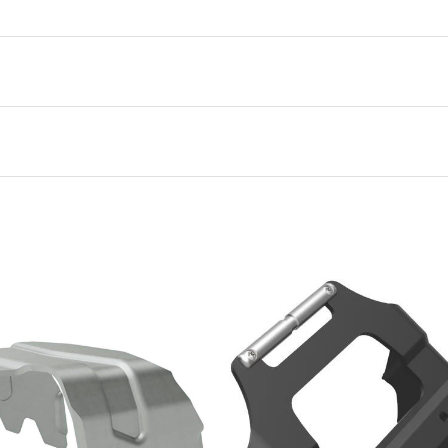
0,000 kg
0,000 × 0,000 × 0,000 cm
Fritschi
Aluminium-Sort
115 mm
,
100mm
,
One Size
,
90mm