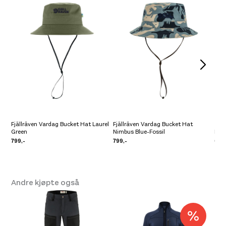
Størrelse: S/M
S/M
Få igjen på lager
Størrelse: L/XL
L - XL
Få igjen på lager
Fjällräven Vardag Bucket Hat Laurel
Fjällräven Vardag Bucket Hat
Green
Nimbus Blue-Fossil
Fjäl
799,-
799,-
699
Andre kjøpte også