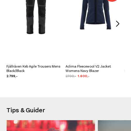
Fjällräven Keb Agile Trousers Mens
Aclima Fleecewool V2 Jacket
Black/Black
Womens Navy Blazer
Fjäl
2.799,-
2.700,-
1.600,-
2.99
Tips & Guider