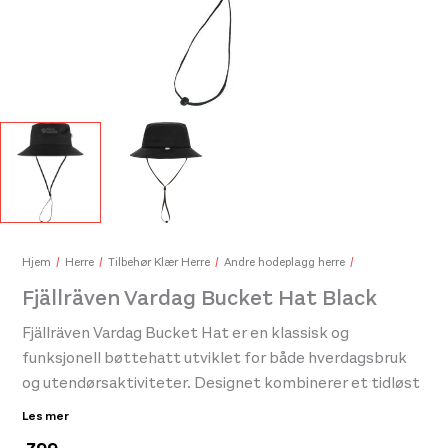
Fjällräven High Coast Wind Cap Chalk White
Fjäl
599,-
549
Hjem
Herre
Tilbehør Klær Herre
Andre hodeplagg herre
Fjällräven Vardag Bucket Hat Black
Fjällräven Vardag Bucket Hat er en klassisk og
funksjonell bøttehatt utviklet for både hverdagsbruk
og utendørsaktiviteter. Designet kombinerer et tidløst
uttrykk med praktiske egenskaper som gjør den godt
Les mer
egnet til turer i skog og mark, reiser eller rolige dager i