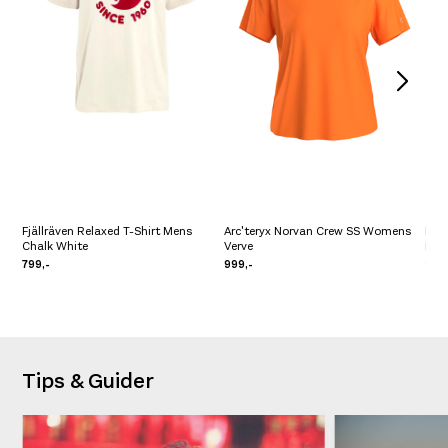
Fjällräven Relaxed T-Shirt Mens
Arc'teryx Norvan Crew SS Womens
Hok
Chalk White
Verve
Blue
799,-
999,-
2.69
Tips & Guider