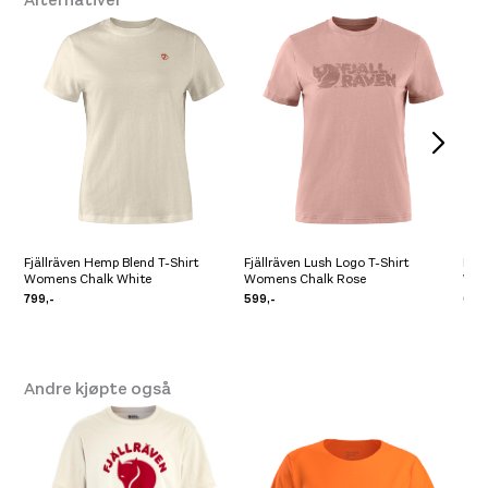
Størrelse: L
L
Få igjen på lager
Fjällräven Hemp Blend T-Shirt
Fjällräven Lush Logo T-Shirt
Fjäl
Womens Chalk White
Womens Chalk Rose
Wom
799,-
599,-
699
Andre kjøpte også