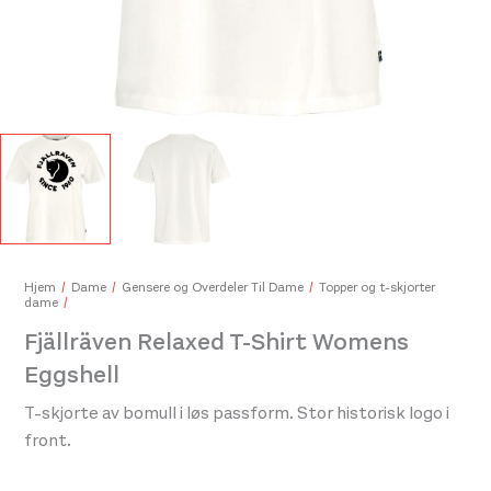
Fjällräven High Coast Wind Cap Chalk White
Fjäl
599,-
549
Hjem
Dame
Gensere og Overdeler Til Dame
Topper og t-skjorter
dame
Fjällräven Relaxed T-Shirt Womens
Eggshell
T-skjorte av bomull i løs passform. Stor historisk logo i
front.