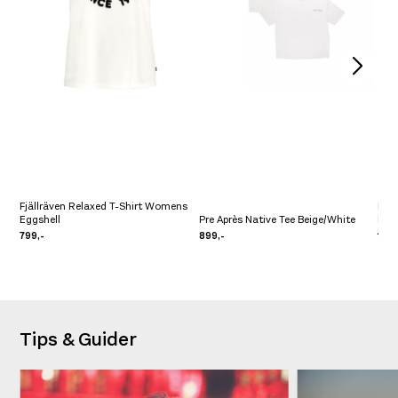
Fjällräven Relaxed T-Shirt Womens
Pre 
Eggshell
Pre Après Native Tee Beige/White
Blu
799,-
899,-
1.09
Tips & Guider