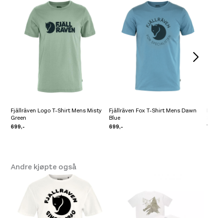
Størrelse: XL
XL
Få igjen på lager
Fjällräven Logo T-Shirt Mens Misty
Fjällräven Fox T-Shirt Mens Dawn
Fjäl
Green
Blue
Sue
699,-
699,-
799,
Andre kjøpte også