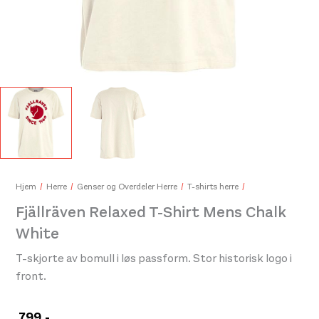
Fjällräven 1960 Logo T-Shirt Mens Laurel Green
Fjä
699,-
599
Hjem
Herre
Genser og Overdeler Herre
T-shirts herre
Fjällräven Relaxed T-Shirt Mens Chalk
White
T-skjorte av bomull i løs passform. Stor historisk logo i
front.
799
,-