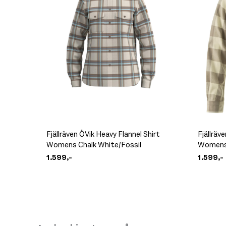
Fjällräven Fjällblomster Bandana Dark Navy
549,-
Fjällräven ÖVik Heavy Flannel Shirt
Fjällräv
Womens Chalk White/Fossil
Womens 
1.599,-
1.599,-