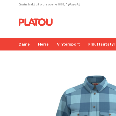
Hopp
Gratis frakt på ordre over kr 999,-*
(ikke ski)
rett
til
innholdet
Dame
Herre
Vintersport
Friluftsutstyr
Kanskje liker du også...