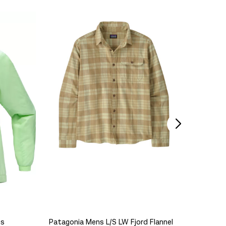
ns
Patagonia Mens L/S LW Fjord Flannel
Norrøna