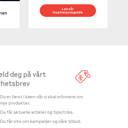
10 g
Les vår
inspirasjonsguide
mmen
LES 
ld deg på vårt
yhetsbrev
Du er først i køen når vi skal infomere om
nye produkter.
Du får aktuelle artikler og tips/triks.
Du får vite om kampanjer og våre tilbud.