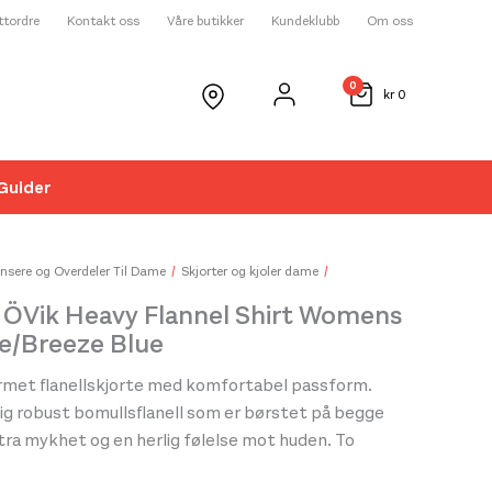
ettordre
Kontakt oss
Våre butikker
Kundeklubb
Om oss
0
kr
0
Guider
☓
nsere og Overdeler Til Dame
Skjorter og kjoler dame
n ÖVik Heavy Flannel Shirt Womens
e/Breeze Blue
ermet flanellskjorte med komfortabel passform.
ig robust bomullsflanell som er børstet på begge
tra mykhet og en herlig følelse mot huden. To
ed klaffer.