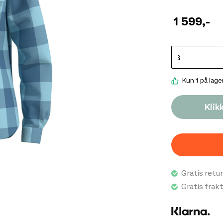
1 599
,-
Kun 1 på lage
Klik
Gratis retur
Gratis frak