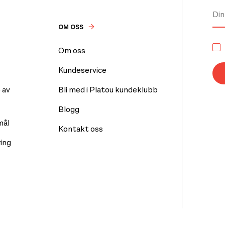
OM OSS
Om oss
Kundeservice
 av
Bli med i Platou kundeklubb
Blogg
mål
Kontakt oss
ing