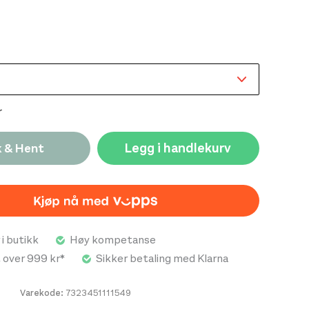
r
Legg i handlekurv
k & Hent
 i butikk
Høy kompetanse
t over 999 kr*
Sikker betaling med Klarna
Varekode:
7323451111549