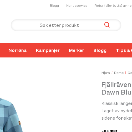
Blogg
Kundeservice
Retur (eller bytte) av n
Norrøna
Kampanjer
Merker
Blogg
Tips & 
Hjem
Dame
Ge
Fjällräve
Dawn Blu
Klassisk lang
Laget av nydel
sidene for eks
brystlommer m
Les mer