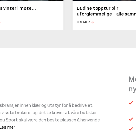
ys vinter i møte…
La dine topptur blir
uforglemmelige – alle sa
LES MER
Me
n
ransjen innen klær og utstyr for å bedrive et
 bevisste brukere, og dette krever at våre butikker
tou Sport skal være den beste plassen å henvende
 Les mer