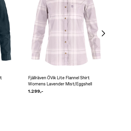
Fjällräv
799,-
rt
Fjällräven ÖVik Lite Flannel Shirt
Fjällräv
Womens Lavender Mist/Eggshell
Womens
1.299,-
1.299,-