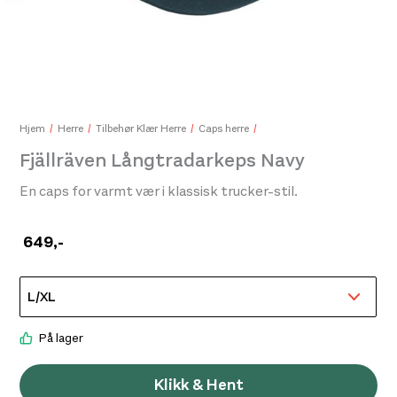
Patagonia P-6 Logo Lopro Trucker Hat Black
Pat
599,-
599
Hjem
Herre
Tilbehør Klær Herre
Caps herre
Fjällräven Långtradarkeps Navy
En caps for varmt vær i klassisk trucker-stil.
649
,-
På lager
Klikk & Hent