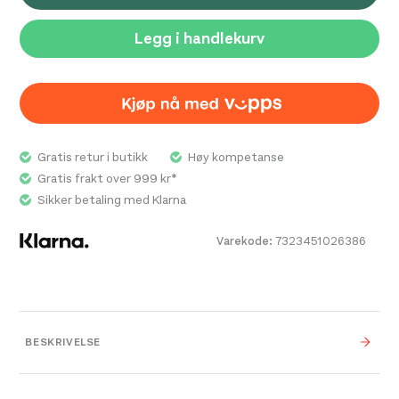
Legg i handlekurv
Gratis retur i butikk
Høy kompetanse
Gratis frakt over 999 kr*
Sikker betaling med Klarna
Varekode:
7323451026386
BESKRIVELSE
Fjällräven Långtradarkeps er en caps laget for