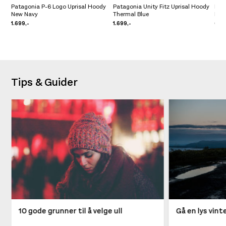
Patagonia P-6 Logo Uprisal Hoody
Patagonia Unity Fitz Uprisal Hoody
Li&F
New Navy
Thermal Blue
Kon
1.699,-
1.699,-
699
Tips & Guider
10 gode grunner til å velge ull
Gå en lys vin