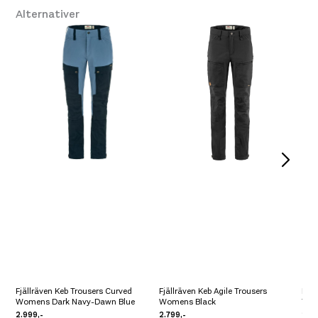
Alternativer
Platou Ålesund
På lager
Se butikkinformasjon
Størrelse: 38
38
Få igjen på lager
Størrelse: 40
40
Få igjen på lager
Fjällräven Keb Trousers Curved
Fjällräven Keb Agile Trousers
Fjäl
Womens Dark Navy-Dawn Blue
Womens Black
Tro
2.999,-
2.799,-
2.59