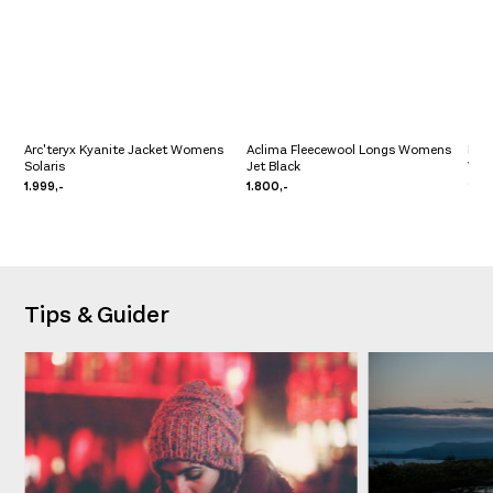
Arc'teryx Kyanite Jacket Womens
Aclima Fleecewool Longs Womens
Mill
Solaris
Jet Black
Wom
1.999,-
1.800,-
2.10
Tips & Guider