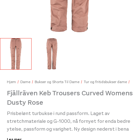
Osprey Ultralight Raincover XL Shadow Grey
450,-
Hjem
Dame
Bukser og Shorts Til Dame
Tur og fritidsbukser dame
Fjällräven Keb Trousers Curved Womens
Dusty Rose
Prisbelønt turbukse i rund passform. Laget av
stretchmateriale og G-1000, nå fornyet for enda bedre
ytelse, passform og varighet. Ny design nederst i bena
for enklere justering og reparasjon. Akkurat som før har
Les mer