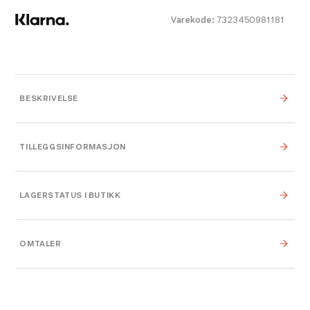
Håndlommer og benlommer, én med
innvendig nettinglomme
Varekode:
7323450981181
Kneåpninger for knebeskyttere og justerbar
benavslutning med støvelfeste
Oppdatert, mer inklusiv passform i tre
BESKRIVELSE
lengder: kort, vanlig og lang
TILLEGGSINFORMASJON
Farge
Dusty Rose
LAGERSTATUS I BUTIKK
Leverandør
Fjällräven
OMTALER
Platou Bergen
På lager
40
,
44
,
42
,
36
,
38
,
40
,
Størrelse
Se butikkinformasjon
42
,
44
Størrelse: 38
38
Få igjen på lager