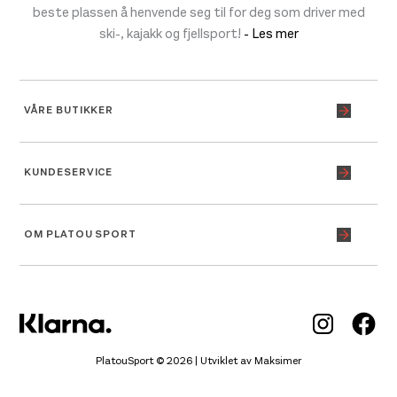
beste plassen å henvende seg til for deg som driver med
ski-, kajakk og fjellsport!
- Les mer
VÅRE BUTIKKER
KUNDESERVICE
OM PLATOU SPORT
Inst
Fa
PlatouSport © 2026 | Utviklet av
Maksimer