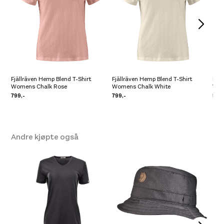
Fjällräven Hemp Blend T-Shirt
Fjällräven Hemp Blend T-Shirt
Fjäl
Womens Chalk Rose
Womens Chalk White
Wom
799,-
799,-
599
Andre kjøpte også