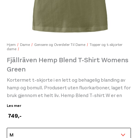
Devold Active Spring Tee Womens Anthracite
Mam
849,-
499,-
249
Hjem
Dame
Gensere og Overdeler Til Dame
Topper og t-skjorter
dame
Fjällräven Hemp Blend T-Shirt Womens
Green
Kortermet t-skjorte i en lett og behagelig blanding av
hamp og bomull. Produsert uten fluorkarboner, laget for
bruk gjennom et helt liv. Hemp Blend T-shirt W er en
attraktiv kortermet t-skjorte til dame i en jerseystrikk
Les mer
laget av hamp og økologisk bomull. Stoffet har en delvis
749
,-
teksturert overflate og draperer seg fint, mens
skuldersømmene er plassert bak for å unngå at det
gnager når du har en sekk på ryggen. Rund hals og liten