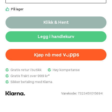
brodert logo på brystet.
På lager
Klikk & Hent
Legg i handlekurv
Gratis retur i butikk
Høy kompetanse
Gratis frakt over 999 kr*
Sikker betaling med Klarna
Varekode:
7323451015694