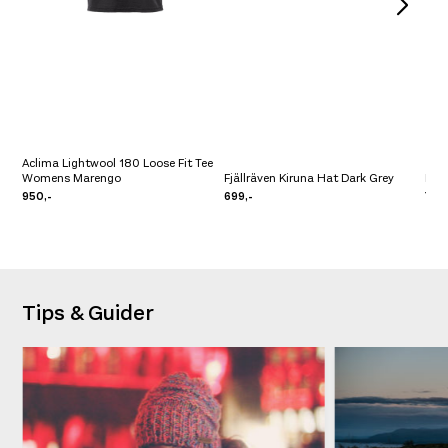
Aclima Lightwool 180 Loose Fit Tee
Womens Marengo
Fjällräven Kiruna Hat Dark Grey
Dev
950,-
699,-
749,
Tips & Guider